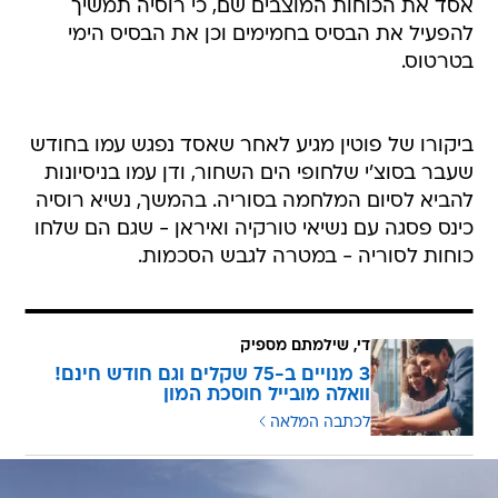
אסד את הכוחות המוצבים שם, כי רוסיה תמשיך
להפעיל את הבסיס בחמימים וכן את הבסיס הימי
בטרטוס.
ביקורו של פוטין מגיע לאחר שאסד נפגש עמו בחודש
שעבר בסוצ'י שלחופי הים השחור, ודן עמו בניסיונות
להביא לסיום המלחמה בסוריה. בהמשך, נשיא רוסיה
כינס פסגה עם נשיאי טורקיה ואיראן - שגם הם שלחו
כוחות לסוריה - במטרה לגבש הסכמות.
די, שילמתם מספיק
3 מנויים ב-75 שקלים וגם חודש חינם!
וואלה מובייל חוסכת המון
לכתבה המלאה