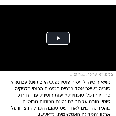
צילום: RT, עריכה: שניר דבוש
נשיא רוסיה ולדימיר פוטין נפגש היום (שני) עם נשיא
סוריה בשאר אסד בבסיס חמימים הרוסי בלטקיה -
כך דיווחו כלי סוכנויות ידיעות רוסיות. עוד דווח כי
פוטין הורה על תחילת נסיגת הכוחות הרוסיים
מהמדינה, ימים לאחר שמוסקבה הכריזה ניצחון על
ארגון "המדינה האסלאמית" (דאעש).