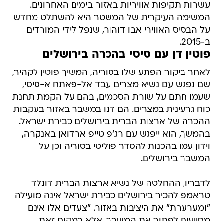
עשרות תקיפות אוויריות באזור בימים האחרונים.
המשימה העיקרית של המשטר היא להשתלט מחדש
על הבסיס האווירי אבו דוהור, שנפל לידי המורדים
ב-2015.
פוטין דן עם סיסי בהכרה בירושלים
לאחר ביקור הפתע שלו בסוריה, המשיך פוטין לקהיר,
שם נפגש עם נשיא מצרים עבד אל-פאתח א-סיסי,
שעמו חתם על שורת הסכמים, בהם על הקמת תחנת
כוח גרעינית במצרים. הם דנו במשבר באזור בעקבות
ההכרה של ארצות הברית בירושלים כבירת ישראל.
בהמשך, הוא ייפגש עם רג'פ טייפ ארדואן באנקרה,
וידון עמו בהכנות להסדר פוליטי בסוריה וכן על
המשבר בירושלים.
לדבריו, ההחלטה של נשיא ארצות הברית דונלד
טראמפ להכיר בירושלים כבירת ישראל אינה מועילה
"ומערערת" את היציבות באזור. "צעדים אלו אינם
מסייעים לפתור את המשבר, אלא במקום זאת