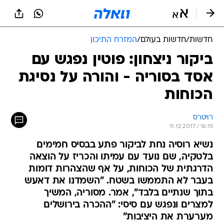
חדשות
/
חדשות בעולם
/
המזרח התיכון
ביקור ניצחון: פוטין נפגש עם
אסד בסוריה - והורה על נסיגת
הכוחות
רויטרס
11.12.2017 / 16:15
נשיא רוסיה נחת לביקור פתע בבסיס חמימים
בלטקיה, שם נועד עם עמיתו והכריז על הוצאה
הדרגתית של הכוחות, על אף שהצהרות דומות
בעבר לא התממשו בשטח. "השמדנו את דאעש
בתוך שנתיים בלבד", אמר. מסוריה, המשיך
למצרים ונפגש עם סיסי: "ההכרה בירושלים
מערערת את היציבות"