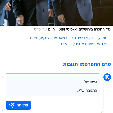
/
נגד ההכרה בירושלים. א-סיסי ופוטין, היום
רויטרס
סוריה
רוסיה
ולדימיר פוטין
בשאר אסד
לטקיה
מצרים
עבד אל-פאתח א-סיסי
ירושלים
טרם התפרסמו תגובות