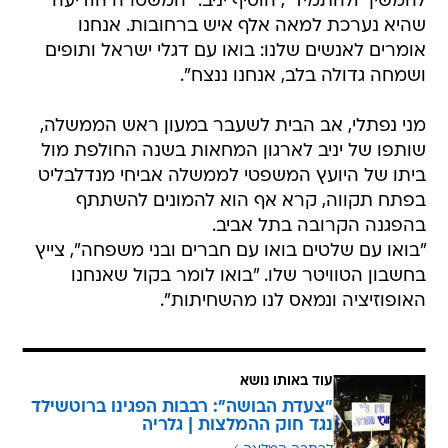
להמשיך ולהתמיד", הוסיף יניב. "המשטרה הודיעה
שהיא נערכת למאה אלף איש ברחובות. אנחנו
אומרים לאנשים שלנו: בואו עם דגלי ישראל ותופים
ושמחה גדולה בלב, אנחנו ננצח".
מני נפתלי, אב הבית לשעבר במעון ראש הממשלה,
שותפו של יניב לארגון המחאות בשנה החולפת מול
ביתו של היועץ המשפטי לממשלה אביחי מנדלבליט
בפתח תקווה, קרא אף הוא להמונים להשתתף
בהפגנה הקרובה בתל אביב.
"בואו עם שלטים בואו עם חברים ובני משפחה", צייץ
בחשבון הטוויטר שלו. "בואו לומר בקול שאנחנו
האופוזיציה ונמאס לנו מהשחיתות".
עוד באותו נושא
"צעדת הבושה": רבבות הפגינו ברוטשילד
נגד חוק ההמלצות | גלריה