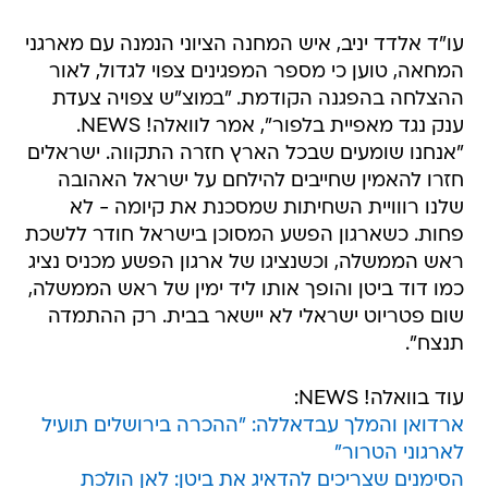
עו"ד אלדד יניב, איש המחנה הציוני הנמנה עם מארגני
המחאה, טוען כי מספר המפגינים צפוי לגדול, לאור
ההצלחה בהפגנה הקודמת. "במוצ"ש צפויה צעדת
ענק נגד מאפיית בלפור", אמר לוואלה! NEWS.
"אנחנו שומעים שבכל הארץ חזרה התקווה. ישראלים
חזרו להאמין שחייבים להילחם על ישראל האהובה
שלנו רווויית השחיתות שמסכנת את קיומה - לא
פחות. כשארגון הפשע המסוכן בישראל חודר ללשכת
ראש הממשלה, וכשנציגו של ארגון הפשע מכניס נציג
כמו דוד ביטן והופך אותו ליד ימין של ראש הממשלה,
שום פטריוט ישראלי לא יישאר בבית. רק ההתמדה
תנצח".
עוד בוואלה! NEWS:
ארדואן והמלך עבדאללה: "ההכרה בירושלים תועיל
לארגוני הטרור"
הסימנים שצריכים להדאיג את ביטן: לאן הולכת