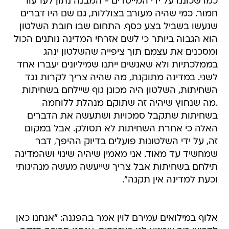
כמו שכוננו על ידי המייסדים - המבנה נתון לערעור
חמור. כמי שהיה מעורב בצוללות, גם שם היו דברים
שנעשו בשביל בצע כסף. התחום שבו חובת השלטון
הוא הגבוה ביותר כי לשם אזרחי המדינה נותנים הכול
ומסכנים את עצמם תוך ציפייה שהשלטון ינהג
בממלכתיות ולא שאנשים ייתנו שמיליונים יעברו אחד
לשני. במדינה מתוקנת, מה שהיה צריך לקרות נגד
השחיתות, השלטון היה מכונן גוף שיילחם בשחיתות
.מה שנחוץ שיהיה זה שתוקם מנהלת ללוחמה
בשחיתות שתקבל סמכויות ושתעשה את הדברים
האלה כי אחרת השחיתות לא תסולק. אבל במקום
זה, על ידי השלטונות פועלים בדיוק ההיפך, דבר
שמחשיד עד מאוד. אני מאמין שיהיה שינוי ושהמדינה
תילחם בשחיתות אבל צריך שייעשה מעשה מנהיגותי
וכעת למדינה אין תקנה".
אלוף במילואים עמירם לוין אמר בהפגנה: "אנחנו כאן