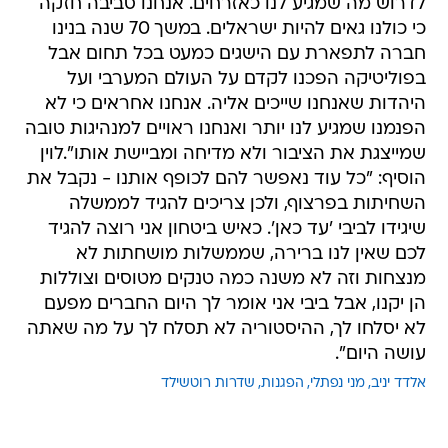
לדרוש מה שמגיע לנו כאזרחים. אנחנו סביבה חזקה
כי כולנו גאים להיות ישראלים. במשך 70 שנה בנינו
חברה לתפארת עם הישגים כמעט בכל תחום אבל
בפוליטיקה הפכנו לקדם על העולם המערבי ועל
היהדות שאנחנו שייכים אליה. אנחנו אחראים כי לא
הפנמנו שמגיע לנו יותר ואנחנו ראויים למנהיגות טובה
שמייצגת את הציבור ולא מדיחה ומביישת אותו".לוין
הוסיף: "כל עוד נאפשר להם לכופף אותנו - נקבל את
השחיתות בפרצוף, ולכן צריכים להגיד לממשלה
שיגידו לביבי 'עד כאן'. כאיש ביטחון אני רוצה להגיד
לכם שאין לנו ברירה, שממשלות מושחתות לא
מנצחות וזה לא משנה כמה טנקים מטוסים וצוללות
הן יקנו, אבל ביבי אני אומר לך היום החברים מפעם
לא יסלחו לך, ההיסטוריה לא תסלח לך על מה שאתה
עושה היום".
אלדד יניב
מני נפתלי
הפגנות
שדרות רוטשילד