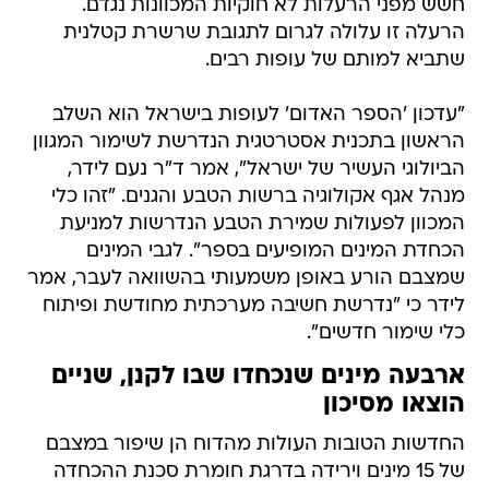
שתביא למותם של עופות רבים.
"עדכון 'הספר האדום' לעופות בישראל הוא השלב
הראשון בתכנית אסטרטגית הנדרשת לשימור המגוון
הביולוגי העשיר של ישראל", אמר ד"ר נעם לידר,
מנהל אגף אקולוגיה ברשות הטבע והגנים. "זהו כלי
המכוון לפעולות שמירת הטבע הנדרשות למניעת
הכחדת המינים המופיעים בספר". לגבי המינים
שמצבם הורע באופן משמעותי בהשוואה לעבר, אמר
לידר כי "נדרשת חשיבה מערכתית מחודשת ופיתוח
כלי שימור חדשים".
ארבעה מינים שנכחדו שבו לקנן, שניים
הוצאו מסיכון
החדשות הטובות העולות מהדוח הן שיפור במצבם
של 15 מינים וירידה בדרגת חומרת סכנת ההכחדה
שבה היו מצויים. שישה מינים סווגו בדוח המעודכן
מחוץ לשלוש קטגוריות הסיכון החמורות ומתוכם שני