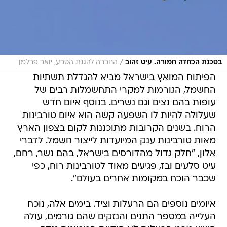
/
בסכנת הכחדה חמורה. עיט זהוב
החברה להגנת הטבע, יואב פרלמן
הפיתוח המואץ בישראל מביא להגדלת תשתיות
החשמל, הגורמות למקרי התחשמלות רבים של
עופות בהם נצים וגם נשרים. בנוסף איום חדש
שעלולה להיות לו השפעה קשה הוא איום טורבינות
הרוח. בשנים הקרובות מתוכננות לקום בצפון הארץ
מאות טורבינות ענק המיועדות לייצור חשמל. לדברי
אלון, "חלק גדול מהדורסים בישראל, בהם נשר, רחם,
עיט סלעים ובז, פגיעים מאוד לטורבינות רוח, כפי
שכבר הוכח במקומות אחרים בעולם".
איומים נוספים הם הרעלות וציד. בימים אלה, נוכח
העלייה במספר התנים והנזקים שהם גורמים, עולה
חשש מפני הרעלות לא חוקיות המכוונות נגדם.
הרעלה זו עלולה לגרום לתגובת שרשרת קטלנית