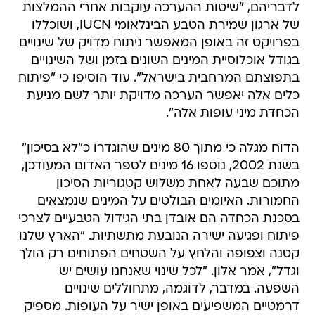
בפרויקט זה באופן המאפשר ניתוח מדויק של שינויים
בגודל אוכלוסיית המינים השונים בזמן ושל השינויים
בתפוצתם המרחבית בישראל". עוד הוסיפו כי "פיתוח
כלים אלה יאפשר הערכה מדויקת יותר לשם מניעת
הכחדת מיני עופות אלה".
הדוח מגלה כי מתוך 80 מינים שהוגדרו כ"לא בסיכון"
בשנת 2002, נוספו 16 מינים לספר האדום המעודכן,
מתוכם שבעה לאחת משלוש קטגוריות הסיכון
החמורות. האיומים הבולטים על המינים שנמצאים
בסכנת הכחדה הם אובדן בתי הגידול הטבעיים לצרכי
פיתוח ופגיעה ישירה הנובעת מתשתיות. "הארץ שלנו
קטנה וצפופה והלחץ על השטחים הפתוחים רק הולך
וגדל", אמר אלון. "לכל שינוי שאנחנו עושים יש
השפעה. במדבר, לדוגמה, מתחוללים שינויים
דרמטיים המשפיעים באופן ישיר על העופות. מספיק
שדה חדש במדבר שימשוך אליו תנים ועורבים, על
חשבון עוף נדיר שהיה מצוי שם".