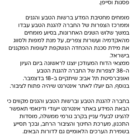
מומחים מחטיבת המדע ברשות הטבע והגנים
וממרכז הצפרות של החברה להגנת הטבע עבדו
במשך שלוש השנים האחרונות, בסיוע מומחים
מהאקדמיה ועשרות צפרים, על מנת למפות ולסווג
את מידת סכנת ההכחדה הנשקפת לעופות המקננים
בישראל.
ממצאי הדוח המעודכן יוצגו לראשונה ביום העיון
ה-38 לצפרות של החברה להגנת הטבע
ואוניברסיטת תל אביב שיתקיים ב-18 בדצמבר.
בנוסף, הם יועלו לאתר אינטרנט שיהיה פתוח לציבור.
בחברה להגנת הטבע וברשות הטבע והגנים מקווים כי
הבאת המידע באתר אינטרנט ייעודי ודינאמי תאפשר
להציגו לבעלי עניין בקרב גורמי ממשלה, מוסדות
התכנון, מערכת החינוך והציבור הרחב, ובכך תסייע
בשמירת הערכים הלאומיים גם לדורות הבאים.
לדבריהם, "שיטות ההערכה עוקבות אחרי ההמלצות
של ארגון שמירת הטבע הבינלאומי IUCN, ושוכללו