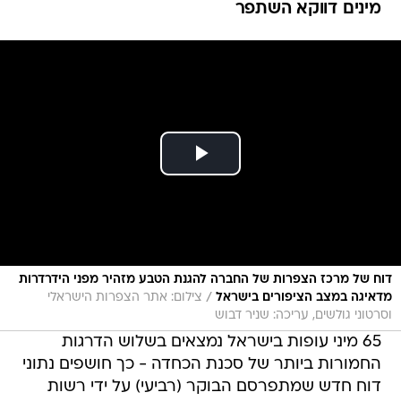
דוח של מרכז הצפרות של החברה להגנת הטבע מזהיר מפני הידרדרות
/
מדאיגה במצב הציפורים בישראל
צילום: אתר הצפרות הישראלי
וסרטוני גולשים, עריכה: שניר דבוש
65 מיני עופות בישראל נמצאים בשלוש הדרגות
החמורות ביותר של סכנת הכחדה - כך חושפים נתוני
דוח חדש שמתפרסם הבוקר (רביעי) על ידי רשות
הטבע והגנים והחברה להגנת והטבע. מדובר בעלייה
דרמטית של 71% במספרם של העופות שנמצאים