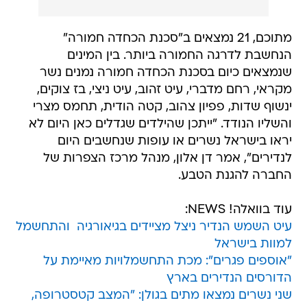
מתוכם, 21 נמצאים ב"סכנת הכחדה חמורה"
הנחשבת לדרגה החמורה ביותר. בין המינים
שנמצאים כיום בסכנת הכחדה חמורה נמנים נשר
מקראי, רחם מדברי, עיט זהוב, עיט ניצי, בז צוקים,
ינשוף שדות, פפיון צהוב, קטה הודית, תחמס מצרי
והשליו הנודד. "ייתכן שהילדים שגדלים כאן היום לא
יראו בישראל נשרים או עופות שנחשבים היום
לנדירים", אמר דן אלון, מנהל מרכז הצפרות של
החברה להגנת הטבע.
עוד בוואלה! NEWS:
עיט השמש הנדיר ניצל מציידים בגיאורגיה  והתחשמל
למוות בישראל
"אוספים פגרים": מכת התחשמלויות מאיימת על
הדורסים הנדירים בארץ
שני נשרים נמצאו מתים בגולן: "המצב קטסטרופה,
חשש אמיתי שייכחדו"