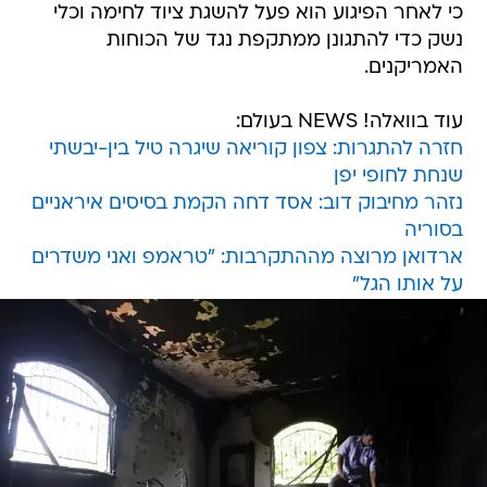
כי לאחר הפיגוע הוא פעל להשגת ציוד לחימה וכלי
נשק כדי להתגונן ממתקפת נגד של הכוחות
האמריקנים.
עוד בוואלה! NEWS בעולם:
חזרה להתגרות: צפון קוריאה שיגרה טיל בין-יבשתי
שנחת לחופי יפן
נזהר מחיבוק דוב: אסד דחה הקמת בסיסים איראניים
בסוריה
ארדואן מרוצה מההתקרבות: "טראמפ ואני משדרים
על אותו הגל"