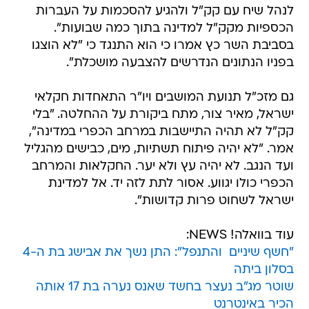
לנהל שיח עם קק"ל ולהגיע להסכמות על העברות
הכספיות מקק"ל למדינה בתוך כמה שבועות".
בסביבת השר כץ אמרו כי הוא התנגד כי "לא הוצגו
בפניו הנתונים הנדרשים להצבעה מושכלת".
גם מזכ"ל תנועת המושבים ויו"ר התאחדות חקלאי
ישראל, מאיר צור, מתח ביקורת על ההחלטה. "בלי
קק"ל לא תהיה התיישבות במרחב הכפרי במדינה",
אמר. "לא יהיה פיתוח תשתיות, מים, כבישים מהגליל
ועד הנגב. לא יהיה עץ ולא יער. החקלאות והמרחב
הכפרי כולו יגווע. אסור לתת לזה יד. אל למדינת
ישראל לשחוט פרות קדושות".
עוד בוואלה! NEWS:
"חשף שיניים  והתנפל": התן נשך את אבישג בת ה-4
בסלון ביתה
שוטר מג"ב נעצר בחשד שאנס נערה בת 17 אותה
הכיר באינטרנט