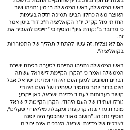
בשנתיים הקרובות. בדיון שהתקיים אתמול בלשכת
ראש הממשלה, ראש הממשלה בנימין נתניהו ושר
האוצר משה כחלון הביעו תמיכה חזקה בעימות
החזיתי מול קק"ל. יו"ר הקואליציה ח"כ דוד ביטן אמר
כי מדובר ב"נקודת ציון" והוסיף כי "חייבים להעביר את
זה.
אם לא נצליח, זה עשוי להתחיל תהליך של התפוררות
בקואליציה".
ראש הממשלה נתניהו התייחס לסערה בפתח ישיבת
הממשלה ואמר כי "הקרן הקיימת לישראל עשתה
דברים חשובים למען העם היהודי ומדינת ישראל. אבל
היום ברור יותר מתמיד שעתידו של העם היהודי
קשור בעבותות לעתיד מדינת ישראל, כאן ייקבע
גורלו ועתידו של העם היהודי. הקרן הקיימת לישראל
מוכרת מדי שנה קרקעות ומקבלת מיליארדי שקלים",
הוסיף נתניהו. "חשוב מאוד שהכסף הזה יופנה
לצרכים של מדינת ישראל. הצרכים אינם יכולים