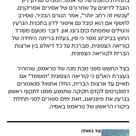
בתחילת כהונתו של טראמפ, המנדט שניתן ליון
הוגבל לדיונים על שחרורם של אסירים אמריקנים.
"עכשיו זה רחב יותר", אמר הגורם הבכיר, שסירב
לחשוף אם הוא קיבל גם אישור לדון בתכנית הגרעין
והטילים שמפתח קים ג'ונג און. דובר מטעם משרד
החוץ בבייג'ינג מסר כי סין, בעלת בריתה היחידה של
קוריאה הצפונית, מברכת על כל דיאלוג בין ארצות
הברית לקוריאה הצפונית.
בצל החשש מפני מכת מנה של טראמפ, שהזהיר
בעצרת האו"ם כי קוריאה הצפונית "תושמד" אם
תאיים על ארצות הברית, החלו אתמול סנאטורים
דמוקרטים לקדם חקיקה שתמנע ממנו לתקוף ראשון
בגרעין את פיונגיאנג. זאת ימים ספורים לפני תחילת
ביקורו הראשון של טראמפ באסיה.
עוד בוואלה