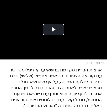
צילום: רויטרס
ארצות הברית מקדמת בחשאי ערוץ דיפלומטי ישר
עם קוריאה הצפונית  כך אמר אתמול (שלישי) גורם
בכיר במחלקת המדינה, על אף שהנשיא דונלד
טראמפ אמר לאחרונה כי זהו בזבוז של זמן. הגורם
אמר כי ג'וסף יון, הנושא ונותן עם פיונגיאנג מטעם
הממשל, מנהל קשר עם דיפלומטים צפון קוריאנים
באו"ם, דרך מה שמכונה "הערוץ הניו יורקי".