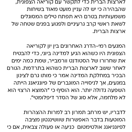
לארצות הברית כדי לתקשר עם קוריאה הצפונית,
שהבהירה כי יש לה עניין מועט מאוד בשיחות
משמעותיות בטרם היא תפתח טילים המסוגלים
לשאת ראשי קרב גרעיניים ולפגוע בפנים שטחה של
ארצות הברית.
המגעים רמי-הדרג האחרונים בין יון לקוריאה
הצפונית היו כשהוא הגיע למדינה ביוני, כדי להבטיח
את שחרורו של הסטודנט וורמבייר, שמת כמה ימים
לאחר ששב לארצות הברית כשהוא בתרדמת. הגורם
הבכיר במחלקת המדינה אמר כי מותו גרם לצינון
במגעים, אך לניסוייה המוגברים של פיונגיאנג הייתה
השפעה גדולה יותר. הוא הוסיף כי "המוצא הרצוי הוא
לא מלחמה, אלא סוג של הסדר דיפלומטי".
לדבריו, יש מרחב תמרון רב למרות ההצהרות
המוטעות בדבר האפשרות שוושינגטון מציבה
לפיונגיאנג אולטימטום  כניעה או פעולה צבאית, אם כי