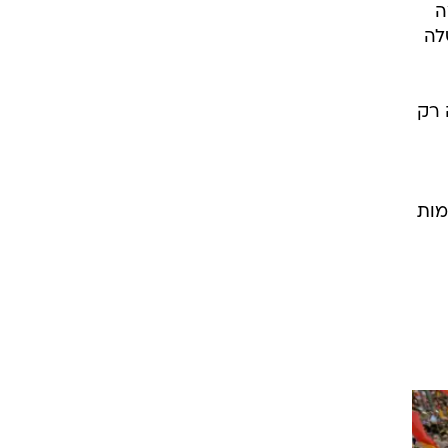
ה
הממשלה
 היה רק
מות