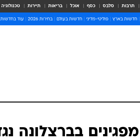
תרבות
סלבס
כסף
אוכל
בריאות
תיירות
טכנולוגיה
חדשות בארץ
פוליטי-מדיני
חדשות בעולם
בחירות 2026
עוד בחדשות
אירועים בארץ
פוליטיקה וממשל
המזרח התיכון
דעות ופרשנויו
חדשות פלילים ומשפט
יחסי חוץ
אירופה
סרי ושלזינגר
חינוך
אמריקה
פרויקטים מיוח
ישראלים בחו"ל
אסיה והפסיפיק
אסור לפספס
בריאות
אפריקה
מדע וסביבה
חברה ורווחה
הנחיות פיקוד 
ארכיון מדורים
זמני כניסת ש
לוח חופשות וח
לוח שנה
חדשות יהדות
פגינים בברצלונה נגד
חדשות המשפ