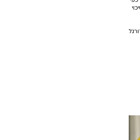
כפי
כוי
ורגל