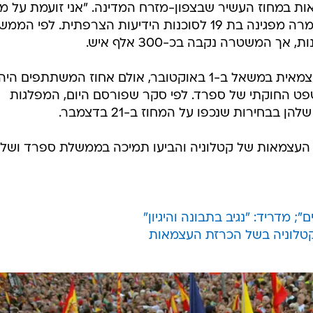
ות במחוז העשיר שבצפון-מזרח המדינה. "אני זועמת על מ
שהם עושים למדינה שאבותיי בנו", אמרה מפגינה בת 19 לסוכנות הידיעות הצרפתית. לפי 
 המשטרה נקבה בכ-300 אלף איש.
כ-90% הצביעו בעד הקמת מדינה עצמאית במשאל ב-1 באוקטובר, אולם אחוז המשתתפים
משפט החוקתי של ספרד. לפי סקר שפורסם היום, המפלגות
בחירות שנכפו על המחוז ב-21 בדצמבר.
 העצמאות של קטלוניה והביעו תמיכה בממשלת ספרד ושל
 מדריד: "נגיב בתבונה והיגיון"
לוניה בשל הכרזת העצמאות