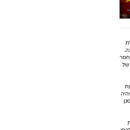
ת
לכה.
חסר
של
עת
היה
גן