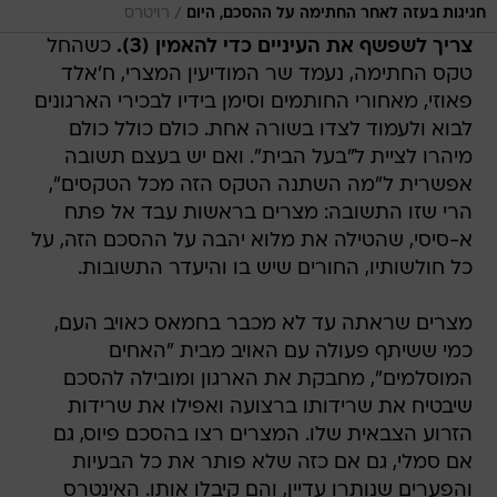
/
חגיגות בעזה לאחר החתימה על ההסכם, היום
רויטרס
צריך לשפשף את העיניים כדי להאמין (3).
כשהחל
טקס החתימה, נעמד שר המודיעין המצרי, ח'אלד
פאוזי, מאחורי החותמים וסימן בידיו לבכירי הארגונים
לבוא ולעמוד לצדו בשורה אחת. כולם כולל כולם
מיהרו לציית ל"בעל הבית". ואם יש בעצם תשובה
אפשרית ל"מה השתנה הטקס הזה מכל הטקסים",
הרי שזו התשובה: מצרים בראשות עבד אל פתח
א-סיסי, שהטילה את מלוא יהבה על ההסכם הזה, על
כל חולשותיו, החורים שיש בו והיעדר התשובות.
מצרים שראתה עד לא מכבר בחמאס כאויב העם,
כמי ששיתף פעולה עם האויב מבית "האחים
המוסלמים", מחבקת את הארגון ומובילה להסכם
שיבטיח את שרידותו ברצועה ואפילו את שרידות
הזרוע הצבאית שלו. המצרים רצו בהסכם פיוס, גם
אם סמלי, גם אם כזה שלא פותר את כל הבעיות
והפערים שנותרו עדיין, והם קיבלו אותו. האינטרס