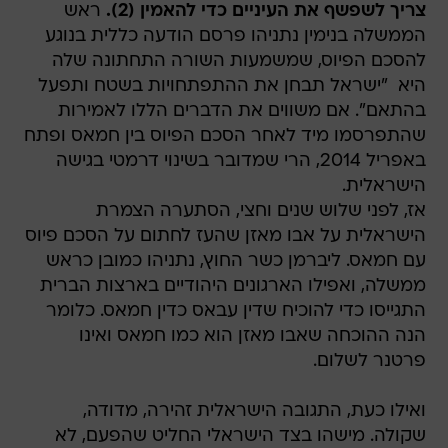
צריך לשפשף את העיניים כדי להאמין (2).
ראש
הממשלה בנימין נתניהו פרסם הודעה כללית בנוגע
להסכם הפיוס, שמשמעות השורה התחתונה שלה
היא  "ישראל תבחן את ההתפתחויות בשטח ותפעל
בהתאם". אם משווים את הדברים הללו לאמירות
שהתפרסמו מיד לאחר הסכם הפיוס בין חמאס ופתח
באפריל 2014, הרי שמדובר בשינוי דרמטי בגישה
הישראלית.
אז, לפני שלוש שנים וחצי, הסתערה הצמרת
הישראלית על אבו מאזן שהעז לחתום על הסכם פיוס
עם חמאס. ליברמן כשר החוץ, נתניהו כמובן כראש
ממשלה, ואפילו הארגונים היהודיים בארצות הברית
התגייסו כדי להוכיח שדין עבאס כדין חמאס. כלומר 
הנה ההוכחה שאבו מאזן הוא כמו חמאס ואינו
פרטנר לשלום.
ואילו כעת, התגובה הישראלית זהירה, מדודה,
שקולה. מישהו בצד הישראלי החליט שהפעם, לא