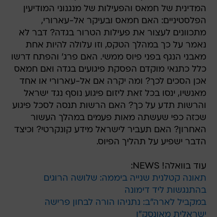
המדינית של חמאס והפעילות של מנגנוני המודיעין
הפלסטיניים: האם חמאס ובעיקר אל-עארורי,
מתכוונים לעצור את פעילות הטרור בגדה? דבר לא
נאמר על כך במהלך הטקס, וזו עלולה להיות אחת
מאבני הנגף בפני פיוס ממשי. האם פרג' והפתח דרשו
כלל כתנאי מוקדם הפסקת פיגועים בגדה ואם חמאס
אכן הסכים לכך? ומה יקרה אם אל-עארורי או אחד
מאנשיו, ינסו בכל זאת ליזום פיגוע נוסף נגד ישראל
והרשות תדע על כך? האם הרשות תנסה לסכל פיגוע
שכזה כפי שעשתה מאות פעמים במהלך העשור
האחרון? האם תעביר לישראל מידע קונקרטי? וכיצד
הדבר ישפיע על תהליך הפיוס.
עוד בוואלה! NEWS:
תאונה קטלנית שנייה ביממה: שלושה הרוגים
בהתנגשות ליד דימונה
במקביל לארה"ב: נתניהו הורה לבחון פרישה
ישראלית מאונסק"ו