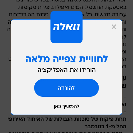
יוכלו לצאת ולהיכנס ממנה. בנוסף, צפוי שיפור ניכר
באספקת החשמל, המים ואפילו ביצירת מקומות
עבודה חדשים. כל אלה ירחיקו את סכנת ההידרדרות
והמלחמה עם ישראל. אולם הבעיה המרכזית שהייתה
ונותרה היא הזרוע הצבאית של חמאס. גם לנושא הזה
לא הייתה התייחסות בהסכם שעליו חתמו הצדדים.
נראה שאבו מאזן ביצע כאן התקפלות לתפארת
ומסכים במידה כזו או אחרת לקבל את האחריות
האזרחית על הרצועה, למרות שחמאס ימשיך לשלוט
בה במישור הביטחוני-הצבאי.
עיקרי הסכם הפיוס בין חמאס ופתח
שנחתם בקהיר:
- ממשלת האחדות תקבל את השליטה המנהלית
המלאה על עזה עד 1 בדצמבר
- מעבר רפיח יהיה בשליטת הרשות הפלסטינית
תחת פיקוח של סוכנות הגבולות של האיחוד האירופי
החל מ-1 בנובמבר