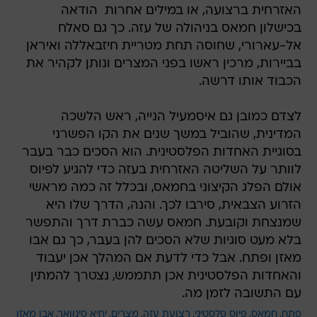
האזרחית ברצועה, או במילים אחרות  הודאה
בכישלון חמאס בניהולה של עזה. כך גם סאלח
אל-עארורי, שחוסה תחת מטריית חיזבאללה ואיראן
בביירות, מרכין ראשו בפני המצרים ונותן לקהיר את
הכבוד אותו דרשה.
לצדם כמובן גם איסמעיל הנייה, ראש הלשכה
המדינית, שהוביל במשך שנים את הקו הפשרני
בסוגיית האחדות הפלסטינית. הוא הסכים כבר בעבר
לוותר על השליטה האזרחית בעזה כדי להגיע לפיוס
אולם הפלג הקיצוני בחמאס, ובכלל זה כמה מראשי
הזרוע הצבאית, סירבו לכך. והנה, הדרך שלו היא
שמנצחת וקובעת. חמאס עשה כברת דרך והתפשר
בלא מעט סוגיות שלא הסכים להן בעבר, כך גם אבו
מאזן ופתח. אבל כדי לדעת אם המהלך אכן יעבוד
והאחדות הפלסטינית אכן תתממש, נצטרך להמתין
עם התשובה לזמן מה.
פתח
חמאס
פיוס פלסטיני
רצועת עזה
מצרים
יחיא סינוואר
אבו מאזן