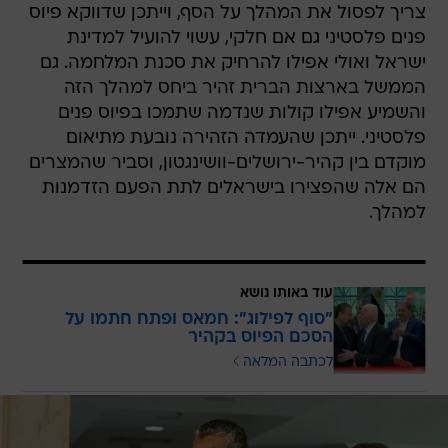
צריך לפסול את המהלך על הסף, וייתכן שדווקא פיוס
פנים פלסטיני גם אם חלקי, עשוי להועיל למדינת
ישראל ואולי אפילו להרחיק את סכנת המלחמה. גם
הממשל בארצות הברית זהיר ביחס למהלך הזה
והשמיע אפילו קולות שנדמה שתמכו בפיוס פנים
פלסטיני. ייתכן שהעמדה הזהירה נובעת מתיאום
מוקדם בין קהיר-ירושלים-וושינגטון, וסביר שהמצרים
הם אלה שהפצירו בישראלים לתת הפעם הזדמנות
למהלך.
עוד באותו נושא
"סוף לפילוג": חמאס ופתח חתמו על
הסכם הפיוס בקהיר
לכתבה המלאה