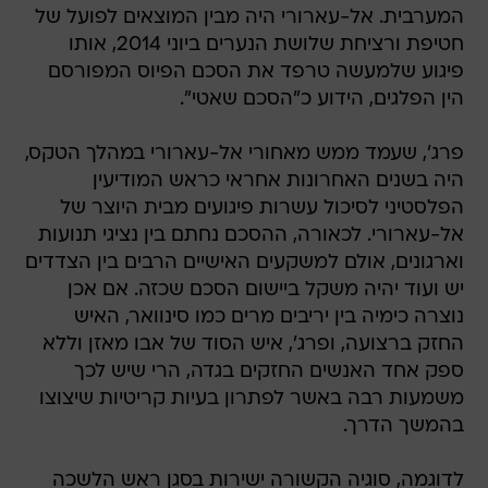
המערבית. אל-עארורי היה מבין המוצאים לפועל של
חטיפת ורציחת שלושת הנערים ביוני 2014, אותו
פיגוע שלמעשה טרפד את הסכם הפיוס המפורסם
הין הפלגים, הידוע כ"הסכם שאטי".
פרג', שעמד ממש מאחורי אל-עארורי במהלך הטקס,
היה בשנים האחרונות אחראי כראש המודיעין
הפלסטיני לסיכול עשרות פיגועים מבית היוצר של
אל-עארורי. לכאורה, ההסכם נחתם בין נציגי תנועות
וארגונים, אולם למשקעים האישיים הרבים בין הצדדים
יש ועוד יהיה משקל ביישום הסכם שכזה. אם אכן
נוצרה כימיה בין יריבים מרים כמו סינוואר, האיש
החזק ברצועה, ופרג', איש הסוד של אבו מאזן וללא
ספק אחד האנשים החזקים בגדה, הרי שיש לכך
משמעות רבה באשר לפתרון בעיות קריטיות שיצוצו
בהמשך הדרך.
לדוגמה, סוגיה הקשורה ישירות בסגן ראש הלשכה