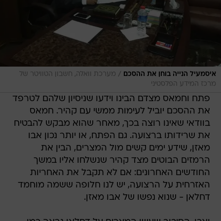
/
איסמעיל הנייה בוחן את ההסכם
מערכת וואלה, חשבון הטוויטר של
מרכז המידע הפלסטיני
פתח וחמאס מצדם הבינו וידעו שניסיון שלהם לטרפד
את ההסכם יוביל לעימות ממשי עם קהיר. חמאס
בוודאי שאינו רוצה בכך, מאחר שהוא מבקש להבטיח
את שרידותו ברצועה. גם הפתח, או יותר נכון אבו
מאזן, שידע ימים קשים מול המצרים, הבין את
הרמזים הבוטים מצד קהיר שנשלחו אליו במשך
החודשים האחרונים: אם לא תקבל את האחריות
האזרחית על הרצועה, יש לנו חלופה ששמה מוחמד
דחלאן - שנוא נפשו של אבו מאזן.