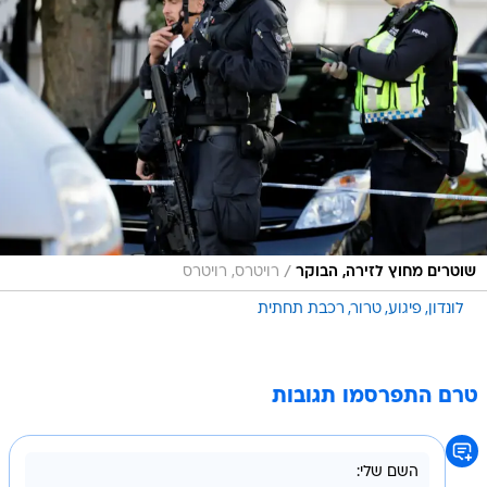
/
שוטרים מחוץ לזירה, הבוקר
רויטרס, רויטרס
לונדון
פיגוע
טרור
רכבת תחתית
טרם התפרסמו תגובות