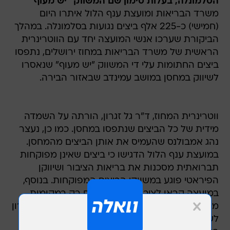
הסלמונלה, בעלות סימון שם המשווק "יש מעוף"
משרד הבריאות ומועצת ענף הלול איתרו היום
(חמישי) כ-225 אלף ביצים נגועות בסלמונלה. במהלך
הביקורת שערכו אנשי המועצה יחד עם הווטרינרית
הראשית של משרד הבריאות במחוז ירושלים, נתפסו
ביצים החתומות עלי די המשווק "יש מעוף" שנאסרו
לשיווק במחסן במושב עמינדב שבאזור הבירה.
ווטרינרית המחוז, ד"ר גל זגרון, הורתה על השמדה
מידית של כל הביצים שנתפסו במחסן. כמו כן, נעצר
נהג אמבולנס שהעמיס את אותן הביצים מהמחסן.
במועצת ענף הלול הדגישו כי ביצים שאינן מפוקחות
תברואתית מסכנות את בריאות הציבור ושיווקן
הפיראטי פוגע במשווקי הביצים המפוקחות. בנוסף,
במועצה קראו לציבור לרכוש ביצים רק במקומות
מסודרים עם חותמת משווק מורשה עם תאריך אחרון
לשיווק ולהימנע מרכישת ביצים מדוכנים בשווקים,