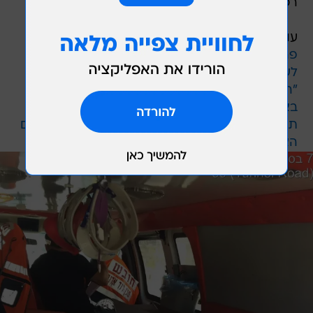
רכבים חולפים וחלוקה בבתים.
עוד בוואלה! NEWS:
פרשת הצוללות: מעצר ראש הסגל של נתניהו
לשעבר הוארך ב-5 ימים
"הרס מוחלט": הוריקן "אירמה" מותיר חורבן ומוות
באיי הקריביים
תקיפה רועשת בלב סוריה: המסר ששומר על הקווים
האדומים של ישראל