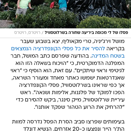
/
פסלו של לי מכוסה ביריעה שחורה בשרלוטסוויל
רויטרס, רויטרס
מושל וירג'יניה, טרי מקאוליף, יצא בשבוע שעבר
בקריאה
להסיר את כל פסלי הקונפדרציה הנמצאים
בשטח המדינה
. בהודעה שפרסם כתב המושל, חבר
המפלגה הדמוקרטית, כי "הויכוח בשאלה הזו הוא
לגיטימי וראוי שיתקיים". עם זאת, הוא הוסיף כי "ראוי
שאנדרטאות ישמשו כאתר מאחד ומעורר השראה,
אך כפי שראינו בשרלוטסוויל, פסלי הקונפדרציה
הפכו למוקד של פלגנות, אלימות ושנאה". ראש
עיריית שרלוטסוויל, מייק סינגר, ביקש להסירם כדי
"להרחיק את הרוע הטהור שפקד אותנו".
בעימותים שפרצו סביב הסרת הפסל נדרסה למוות
הת'ר הייר ונפצעו כ-20 אזרחים. הנשיא דונלד