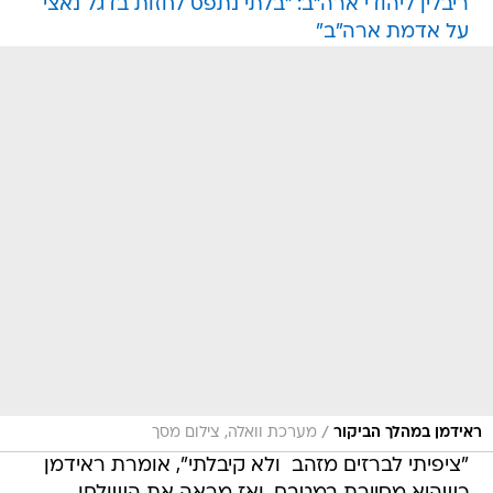
ריבלין ליהודי ארה"ב: "בלתי נתפס לחזות בדגל נאצי
על אדמת ארה"ב"
/
ראידמן במהלך הביקור
מערכת וואלה, צילום מסך
"ציפיתי לברזים מזהב  ולא קיבלתי", אומרת ראידמן