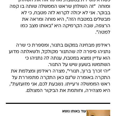
כשהיא מסיירת במטבח, ואז מראה את השולחן
ומוחה  "זה השולחן שראש הממשלה שותה בו קפה
בבוקר. אני לא יכולה לקרוא לזה מטבח, כי לא
מבשלים במטבח הזה", היא מוחה ומראה את
הרצפה, שבה הקרמיקה היא "באותו מצב כמו
למטה".
ראידמן מבחינה במקום בתנור, ומספרת כי שרה
נתניהו סיפרה לה שהתנור מקולקל, ולשאלתה מדוע
הוא עדיין נמצא במטבח, ענתה לה נתניהו כי
השתמשו בשעון שיש על התנור.
"יהי זכרך ברוך, תנורי", מצרה ראידמן ומצלמת את
התקרה באומרה ש"גם כאן התקרה מתפוררת על
ראש הממשלה ורעייתו. נשבעת לכם, אני מזועזעת",
היא מצהירה, וחותמת את הביקור המצולם.
עוד באותו נושא