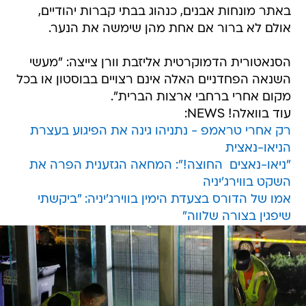
באתר מונחות אבנים, כנהוג בבתי קברות יהודיים,
אולם לא ברור אם אחת מהן שימשה את הנער.
הסנאטורית הדמוקרטית אליזבת וורן צייצה: "מעשי
השנאה הפחדניים האלה אינם רצויים בבוסטון או בכל
מקום אחרי ברחבי ארצות הברית".
עוד בוואלה! NEWS:
רק אחרי טראמפ - נתניהו גינה את הפיגוע בעצרת
הניאו-נאצית
"ניאו-נאצים  החוצה!": המחאה הגזענית הפרה את
השקט בווירג'יניה
אמו של הדורס בצעדת הימין בווירג'יניה: "ביקשתי
שיפגין בצורה שלווה"