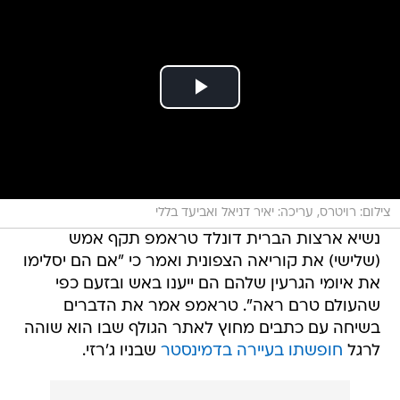
צילום: רויטרס, עריכה: יאיר דניאל ואביעד בללי
נשיא ארצות הברית דונלד טראמפ תקף אמש
(שלישי) את קוריאה הצפונית ואמר כי "אם הם יסלימו
את איומי הגרעין שלהם הם ייענו באש ובזעם כפי
שהעולם טרם ראה". טראמפ אמר את הדברים
בשיחה עם כתבים מחוץ לאתר הגולף שבו הוא שוהה
לרגל
חופשתו בעיירה בדמינסטר
שבניו ג'רזי.