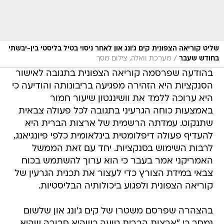
שליט קוריאה הצפונית קים ג'ונג און לאחר ניסוי בטיל בליסטי בין-יבשתי
/
בחודש שעבר
מערכת וואלה, צילום מסך
בהודעה שפרסמה קוריאה הצפונית בתגובה לאישור
הסנקציות היא הזהירה מפגיעה בריבונותה והודיעה כי
היא ערוכה ללמד את וושינגטון שיעור חמור
באמצעות כוחה הגרעיני בתגובה לכל פעולה צבאית
שתנקוט. עמדתה הרשמית של ארצות הברית היא
להעדיף פעולה דיפלומטית בינלאומית כלפי פיונגיאנג,
לרבות השימוש בסנקציות. יחד עם זאת הממשל
האמריקני אמר בעבר כי הוא ערוך להשתמש בכוח
צבאי במידת הצורץ כדי לעצור את תכנית הגרעין של
קוריאה הצפונית ולפגוע ביכולותיה הבליסטיות.
בהצהרה שפרסם משטרו של קים ג'ונג און שלשום
נמסר כי "ארצות הברית טועה כשהיא סבורה שהיא