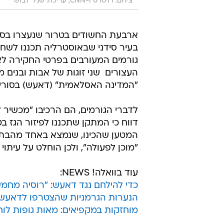
צילום: רויטרס ו-CNN, עריכה: שניר דבוש
ארבעת החשודים בטרור שנעצרו בסו
בעיר סידני שבאוסטרליה תכננו לשחרר
העצורים  שני זוגות של אבות ובנים 
"המדינה האסלאמית" (דאעש) בסוריה
לדברי הגורמים, הם הרכיבו "מכשיר לא
דווח כי המתקן שתכננו לפיזור הגז ב
המטען שהכינו, שנמצא באחד מהבתים
"מוכן לפעולה", ולכן הוחלט על עיתוי
עוד בוואלה! NEWS:
כדי להילחם נגד דאעש: "רוסיה מחמ
הנערות הגרמניות שהצטרפו לדאעש ו
מוחזקות במקפיאים: מאות גופות לו