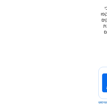
י
פו
201, ונחקקו חוקים
ת
חבלים
שימוש