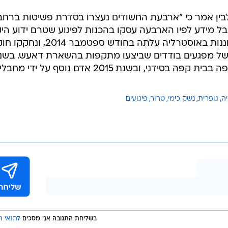
ין אמר כי "ארבעת החשודים נעצרו בסדרת פשיטות ברחב
ל מידע לפיו הארבעה עסקו בהכנות לפיגוע שטרם ידוע היק
והזמן שבו תוכנן להתבצע". רמת הכוננות באוסטרליה עלתה בחודש ספטמבר 4
של מפגעים בודדים שביצעו מתקפות בהשארת דאעש. בשנ
2014 נרצחו שני אזרחים באירוע חטיפה בבית קפה בסידני, ובשנת 2015 אדם נוסף על ידי מ
ה
גופרית
נשק כימי
טרור
פיגועים
בשליחת התגובה אני מסכים
לתנאי ה