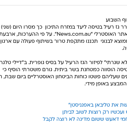
ף השבוע
 גז רעיל בטיסה ליעד במזרח התיכון  כך מסרו היום (שני)
גורמים המעורבים בפרטי החקירה לאתר האוסטרלי "News.com.au". על פי ההערכות, ארבע
ממוצא לבנוני  תכננו מתקפת טרור בשיתוף פעולה עם ארגון
.
 שגרתי" לפיזור הגז הרעיל על בסיס גופרית. ב"דיילי טלגר
טיסה הוסווה כמטחנת בשר ביתית. גורם משטרתי הוסיף כי
 שעליהם פשטו כוחות הביטחון האוסטרליים ביום שבת, ה
 המבצע באופן מידי.
שת את טליבאן באפגניסטן"
עכשיו רק רוצות לשוב לביתן
חמי דאעש ששום מדינה לא רוצה לקבל