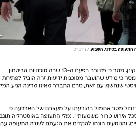
/
רויטרס
שר המשפטים של אוסטרליה, מייקל קינן, מסר כי מדובר בפעם ה-13 שבה סוכנויות הביטחון
 נמסר כי מידע שהועבר מסוכנות ידיעות זרה הוביל לפתיחת
טי שנחשף. עם זאת, טרם התברר מאיזו מדינה הגיע המי
בול מסר אתמול בהודעתו על מעצרם של הארבעה כי
ל אירוע טרור משמעותי". נמלי התעופה באוסטרליה תוגבר
ים, והנוסעים הונחו להקדים את הגעתם לשדה התעופה ערב