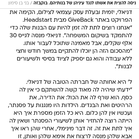
/
ניסה להצית את אשתו לנגד עיניהן של בנותיהם. בוקבזה
בני בן סימון
דניאלי, יזמית ובעלת עסק עצמאי לצילום, הקימה את
הפרויקט באתר GiveBack מבית Headstart.
"אנחנו רוצים לתת לה זמן להיות עם הבנות שלה כדי
להתמקד בשיקום המשפחה". דניאלי מנסה לגייס 30
אלף שקלים, אבל מאמינה שתוכל לעבור אותו.
"מהסכום הזה הן יוכלו להתקיים במשך חודש וחצי
ללא עבודה והוא גם יספיק לציוד בסיסי ולשיעורים
לבנות".
ל' היא אחותה של חברתה הטובה של דניאלי.
"ידעתי שיהיה לה מאוד קשה להשתקם כי אין לה
כסף, הוא שרף לה את הכול: את הדירה, את
הרהיטים ואת הבגדים. הילדות היו מנגנות על פסנתר,
ועכשיו אין להן כלום. היא כל הזמן מספרת איך היא
הייתה רוצה להחזיר אותן לשיעורי הפסנתר ושאין לה
איך לתת את זה. זה דבר מינימלי, אחרי שהן ראו איך
אבא שלהן מנסה לרצוח את אימא שלהן ואותן, זו