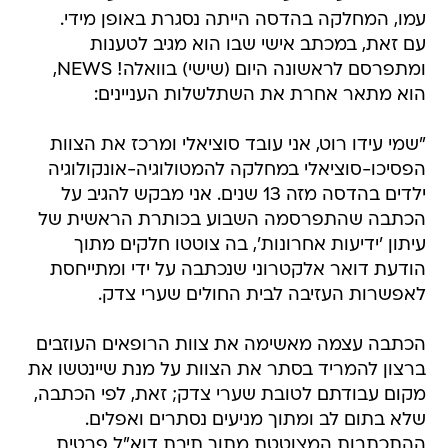
עמו, המחלקה בהדסה הייתה נסגרת באופן מידי.
עם זאת, במכתב אישי שבו הוא מגיב לטענות
ומתפרסם לראשונה היום (שישי) בוואלה! NEWS,
הוא מתאר אחרת את השתלשלות העניינים:
"שמי עידו רוט, אני עובד סוציאלי ומרכז את הצוות
הפסיכו-סוציאלי במחלקה להמטולוגיה-אונקולוגיה
ילדים בהדסה מזה 13 שנים. אני מבקש להגיב על
הכתבה שהתפרסמה השבוע בכותרת הראשית של
עיתון 'ידיעות אחרונות', בה צוטטו חלקים מתוך
הודעת דואר אלקטרוני שנכתבה על ידי ומתייחסת
לאפשרות העזיבה לבית החולים שערי צדק.
הכתבה עצמה מאשימה את צוות הרופאים העוזבים
ברצון להמריד בסתר את הצוות על מנת שיינטשו את
מקום עבודתם לטובת שערי צדק; זאת, לפי הכתבה,
שלא בתום לב ומתוך מניעים נסתרים ואפלים.
ההתכתבות המצוטטת מתוך תיבת דוא"ל פרטית