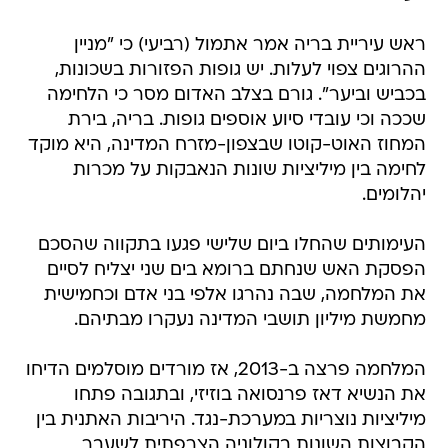
ראש עיריית בריה אמר אתמול (רביעי) כי "מניין
ההרוגים צפוי לעלות. יש גופות הפזורות בשכונות,
בכביש וביער". גורם בצלב האדום מסר כי הלחימה
שככה וכי עובדי סיוע אוספים גופות. בריה, בירת
המחוז האוט-קוטו שבצפון-מזרח המדינה, היא מוקד
לחימה בין מיליציות שונות הנאבקות על מכרות
יהלומים.
העימותים שהחלו ביום שלישי פגעו בתקווה שהסכם
הפסקת האש שנחתם ברומא בים שני יצליח לסיים
את המלחמה, שבה נהרגו אלפי בני אדם וכחמישית
מחמשת מיליון תושבי המדינה נעקרו מבתיהם.
המלחמה פרצה ב-2013, אז מורדים מוסלמים הדיחו
את הנשיא דאז פרנסואה בוזיזי, ובתגובה פתחו
מיליציות נוצריות במערכת-נגד. היריבות האתנית בין
הקבוצות השונות בקולוניה הצרפתית לשעבר