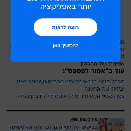
אחרי שזו הרימה את האריה - הוא, לכאורה, משתין
הישר על פרצופה. משעשע ככל שיהיה, תגובתה של
הדוגמנית והתזמון המפתיע העלו חשד בדבר
אמינותו של הסרטון.
עוד ב"אסור לפספס":
מחדל בבית הכלא: אסירים הבריחו חשפנית לתא
וצילמו את החגיגה
צפו במסע הקסום והסוף העגום של הדובון בחלל
עוד באותו נושא
בביקיני, על חוף הים: הבחורה הזו עשתה