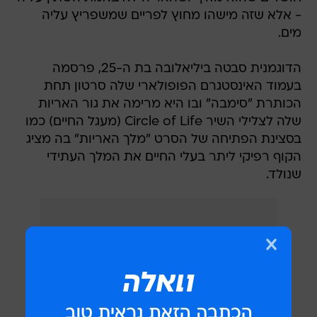
- אלא שזה מישהו מחוץ לפריים שמשפריץ עליה
מים.
הדוגמנית סבטה ביליאלובה בת ה-25, פרסמה
בעמוד האינסטגרם הפופולארי שלה סרטון תחת
הכותרת "סימבה" ובו היא מרימה את גור האריות
שלה לצלילי השיר Circle of Life (מעגל החיים) כמו
בסצינת הפתיחה של הסרט "מלך האריות" בה מציג
הקוף רפיקי ליתר בעלי החיים את המלך העתידי
שנולד.