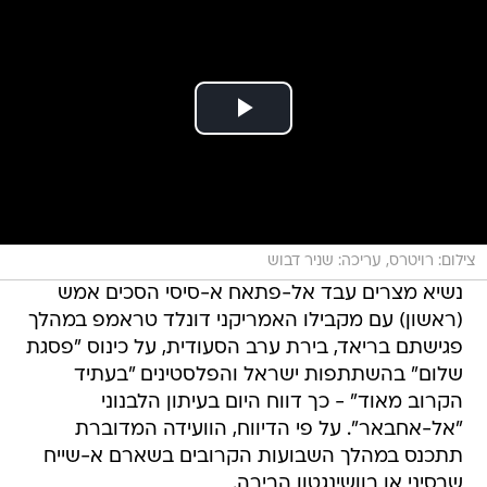
צילום: רויטרס, עריכה: שניר דבוש
נשיא מצרים עבד אל-פתאח א-סיסי הסכים אמש
(ראשון) עם מקבילו האמריקני דונלד טראמפ במהלך
פגישתם בריאד, בירת ערב הסעודית, על כינוס "פסגת
שלום" בהשתתפות ישראל והפלסטינים "בעתיד
הקרוב מאוד" - כך דווח היום בעיתון הלבנוני
"אל-אחבאר". על פי הדיווח, הוועידה המדוברת
תתכנס במהלך השבועות הקרובים בשארם א-שייח
שבסיני או בוושינגטון הבירה.