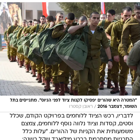
"המטרה היא שהורים יפסיקו לקנות ציוד לפני הגיוס". מתגייסים בתל
/
השומר, דצמבר 2016
ראובן קסטרו
לדבריו, רכש הציוד ללוחמים בפרויקט הקודם, שכלל
וסטים, קסדות וציוד נלווה נוסף ללוחמים, צמצם
משמעותית את הקניות של ההורים. "עלות כלל
התכניות מסתכמת ברבע מיליארד שקל בשנה: