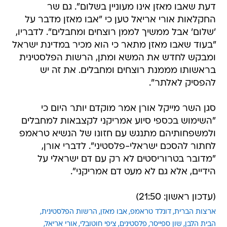
דעת שאבו מאזן אינו מעוניין בשלום". גם שר
החקלאות אורי אריאל טען כי "אבו מאזן מדבר על
'שלום' אבל ממשיך לממן רוצחים ומחבלים". לדבריו,
"בעוד שאבו מאזן מתאר כי הוא מכיר במדינת ישראל
ומבקש לחדש את המשא ומתן, הרשות הפלסטינית
בראשותו מממנת רוצחים ומחבלים. את זה יש
להפסיק לאלתר".
סגן השר מייקל אורן אמר מוקדם יותר היום כי
"השימוש בכספי סיוע אמריקני לקצבאות למחבלים
ולמשפחותיהם מתנגש עם חזונו של הנשיא טראמפ
לחתור להסכם ישראלי-פלסטיני". לדברי אורן,
"מדובר בטרוריסטים לא רק עם דם ישראלי על
הידיים, אלא גם לא מעט דם אמריקני".
(עדכון ראשון: 21:50)
ארצות הברית
דונלד טראמפ
אבו מאזן
הרשות הפלסטינית
הבית הלבן
שון ספייסר
פלסטינים
ציפי חוטובלי
אורי אריאל