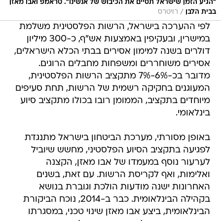
"הגיע הזמן שישראל תסיים את הכיבוש של אנשינו". טראמפ ואבו מאזן
/
בבית הלבן
רויטרס
לפי ההערכה בישראל, הרשות הפלסטינית משלמת
במישרין, ובעקיפין באמצעות אש"ף, כ-300 מיליון
דולרים בשנה למימון אסירים בבתי הכלא הישראלים,
אסירים משוחררים ומשפחות מחבלים הרוגים.
מדובר בכ-6%-7% מתקציב הרשות הפלסטינית,
המעוגנים בחקיקה רשמית של הרשות, תחת סעיפים
מיוחדים בתקציב, הממומן רובו בכולו מתקציב סיוע
בינלאומי.
באופן מסורתי, מערכת הביטחון בישראל מתנגדת
לפגיעה בתקציב הסיוע הפלסטיני, מחשש שיוביל
לערעור נוסף במעמדו של אבו מאזן, הקצנה
ואלימות, ואף לקריסת הרשות. עם זאת, בשנים
האחרונות ישנה מודעות הולכת וגוברת בנושא
בקהילה הבינלאומית. כבר ב-2014, נוכח הביקורת
הבינלאומית, ביצע אבו מאזן שינוי טכני, במסגרתו