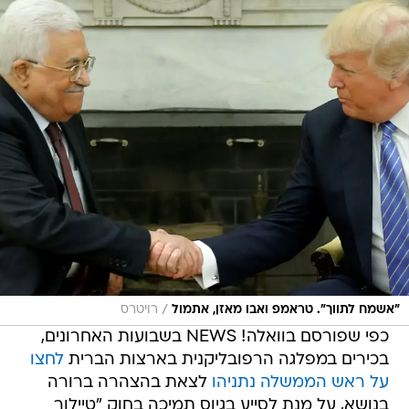
/
"אשמח לתווך". טראמפ ואבו מאזן, אתמול
רויטרס
כפי שפורסם בוואלה! NEWS בשבועות האחרונים,
בכירים במפלגה הרפובליקנית בארצות הברית
לחצו
על ראש הממשלה נתניהו
לצאת בהצהרה ברורה
בנושא, על מנת לסייע בגיוס תמיכה בחוק "טיילור