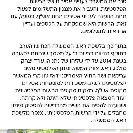
סגר את המשרד לענייני אסירים של הרשות
הפלסטינית, והעביר את מנגנון התשלומים לפעול
תחת הוועדה לענייני אסירים תחת אש"ף. בפועל, עם
זאת, הרשות היא שמפקחת על הכספים ועדיין
אחראית לתשלומים.
בתוך כך, בלשכת ראש הממשלה הכחישו הערב
בתוקף הדיווח ברשת ב' על מסמך שנחתם לכאורה
בשנת 2014 על ידי שליחו של נתניהו עו"ד יצחק
מולכו, ראש צוות המשא ומתן הפלסטיני סאיב
עריקאת ושר החוץ האמריקני דאז ג'ון קרי המאשר
לפלסטינים לשלם משכורות למשפחות אסירים
מקופת אש"ף, במקום מקופת הרשות הפלסטינית.
"עוד המצאה פלסטינית, שלא היתה ולא קרתה,
ושנועדה להסית את השיח מהדרישה להפסיק מימון
מחבלים על ידי הרשות הפלסטינית", נמסר מלשכת
ראש הממשלה.