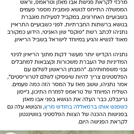
מרכזי לקראת פגישת אבו מאזן וטראמפ, וראש
הממשלה התייחס לנושא פומבית מספר פעמים
בשבועיים האחרונים, במקביל לפעילות מוגברת
בנושא ברשתות החברתיות. לפני כשבועיים התראיין
נתניהו לכתב רשת "פוקס" שון האניטי, הידוע כמקורב
מאוד לנשיא והגיע במיוחד לישראל בשביל הריאיון.
נתניהו הקדיש יותר מעשר דקות מתוך הריאיון לגינוי
המדיניות של העברת משכורות וקצבאות למחבלים
ובני משפחותיהם. "המבחן הראשון לשלום עם
הפלסטינים צריך להיות שיפסיקו לשלם לטרוריסטים",
אמר נתניהו, ששב מאז על המסר הזה כמה פעמים.
השליח המיוחד של טראמפ למזרח התיכון, ג'ייסון
גרינבלט, כבר העלה את הנושא בפני אבו מאזן
כשפגש אותו ברמאללה בחודש מרץ
, והנושא עלה גם
בפגישות ההכנה של הצוות הפלסטיני בוושינגטון
לקראת הפגישה היום.