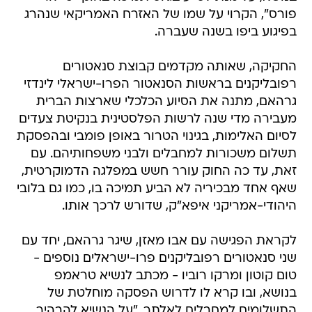
פורס", הקרוי על שמו של האזרח האמריקאי שנהרג
בפיגוע ביפו בשנה שעברה.
החקיקה, שאותה מקדמים קבוצת סנאטורים
רפובליקנים בראשות הסנאטור הפרו-ישראלי לינדזי
גרהאם, מתנה את הסיוע הכלכלי שארצות הברית
מעבירה מדי שנה לרשות הפלסטינית בנקיטת צעדים
לסיום האלימות, בגינוי הטרור באופן פומבי ובהפסקת
תשלום משכורות למחבלים ולבני משפחותיהם. עם
זאת, עד כה החוק עורר חשש במפלגה הדמוקרטית,
שאף אחד מבכיריה לא הביע תמיכה בו, כמו גם בלובי
היהודי-אמריקני איפא"ק, שדורש לרכך אותו.
לקראת הפגישה עם אבו מאזן, שיגר גרהאם, יחד עם
שני סנאטורים רפובליקנים פרו-ישראלים נוספים -
טום קוטון ומרקו רוביו - מכתב לנשיא טראמפ
בנושא, ובו קרא לו לדרוש הפסקה מוחלטת של
התשלומים למחבלים לאלתר. "על הנשיא להבהיר