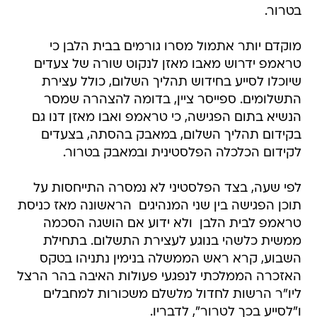
בטרור.
מוקדם יותר אתמול מסרו גורמים בבית הלבן כי
טראמפ ידרוש מאבו מאזן לנקוט שורה של צעדים
שיוכלו לסייע בחידוש תהליך השלום, כולל עצירת
התשלומים. ספייסר ציין, בדומה להצהרה שמסר
הנשיא בתום הפגישה, כי טראמפ ואבו מאזן דנו גם
בקידום תהליך השלום, במאבק בהסתה, בצעדים
לקידום הכלכלה הפלסטינית ובמאבק בטרור.
לפי שעה, בצד הפלסטיני לא נמסרה התייחסות על
תוכן הפגישה בין שני המנהיגים  הראשונה מאז כניסת
טראמפ לבית הלבן  ולא ידוע אם הושגה הסכמה
ממשית כלשהי בנוגע לעצירת התשלום. בתחילת
השבוע, קרא ראש הממשלה בנימין נתניהו בטקס
האזכרה הממלכתי לנפגעי פעולות האיבה בהר הרצל
ליו"ר הרשות לחדול מלשלם משכורות למחבלים
ו"לסייע בכך לטרור", לדבריו.