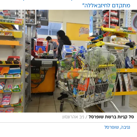
/
סל קניות ברשת שופרסל
ניב אהרונסון
גניבה
שופרסל