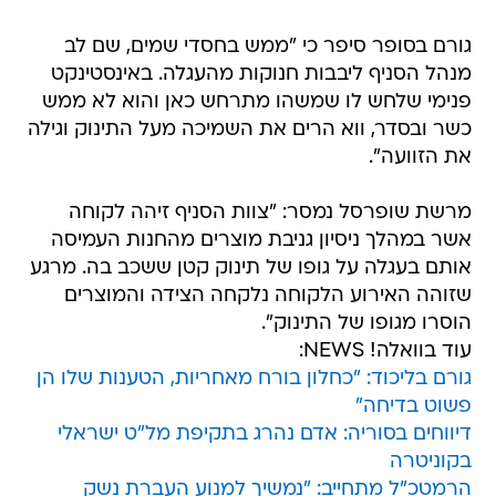
מנהל הסניף ליבבות חנוקות מהעגלה. באינסטינקט
פנימי שלחש לו שמשהו מתרחש כאן והוא לא ממש
כשר ובסדר, ווא הרים את השמיכה מעל התינוק וגילה
את הזוועה".
מרשת שופרסל נמסר: "צוות הסניף זיהה לקוחה
אשר במהלך ניסיון גניבת מוצרים מהחנות העמיסה
אותם בעגלה על גופו של תינוק קטן ששכב בה. מרגע
שזוהה האירוע הלקוחה נלקחה הצידה והמוצרים
הוסרו מגופו של התינוק".
עוד בוואלה! NEWS:
גורם בליכוד: "כחלון בורח מאחריות, הטענות שלו הן
פשוט בדיחה"
דיווחים בסוריה: אדם נהרג בתקיפת מל"ט ישראלי
בקוניטרה
הרמטכ"ל מתחייב: "נמשיך למנוע העברת נשק
מתקדם לחיזבאללה"