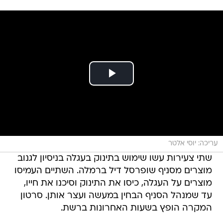
עריכה: יוסי אלטר
שתי צעירות עשו שימוש בתינוק בעגלה בניסיון לגנוב
מוצרים מסניף שופרסל דיל ברמלה. השתיים העמיסו
מוצרים על העגלה, כיסו את התינוק וסיכנו את חייו,
עד שמנהל הסניף הבחין במעשה ועצר אותן. סרטון
המקרה הופץ בשעות האחרונות ברשת.
על פי החשד, השתיים לקחו בשבוע שעבר מוצרים
מהמדפים בסניף, וניסו להבריח אותם בעזרת העגלה,