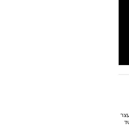
 נעצר
ד