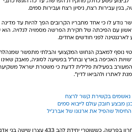
ר לביצוע פשע כחלק מחקירת הפרשה. עד כה הוגשו כתבי
 נודע לו כי אחד מחבריו הקרובים הפך להיות עד מדינה
שון עם הפיכתה של חקירת הפרשה מסמויה לגלויה. הוא ע
 לארגנטינה לפני חודשים אחדים.
וי נוסף למאבק הנחוש המקצועי והבלתי מתפשר שמנהלת
יות האכיפה בארץ ובחו"ל בפשיעה לסוגיה, מאבק שאינו
 המעורב בפעילות פלילית לדעת כי משטרת ישראל משקיעה
ת לאתרו ולהביאו לדין".
ה נאשמים בקשירת קשר לרצח
ן החיסול שהפיל את ארגונו של אברג'יל
לפני כחודשיים היה גל המעצרים האחרון בפרשה, כששוטרי יחידת להב 433 עצרו שישה בני 