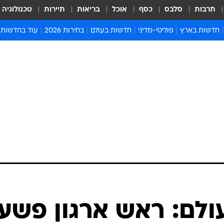
תרבות
סלבס
כסף
אוכל
בריאות
תיירות
טכנולוגיה
חדשות בארץ
פוליטי-מדיני
חדשות בעולם
בחירות 2026
עוד בחדשות
אירועים בארץ
פוליטיקה וממשל
המזרח התיכון
דעות ופרשנויו
חדשות פלילים ומשפט
יחסי חוץ
אירופה
סרי ושלזינגר
חינוך
אמריקה
פרויקטים מיוח
ישראלים בחו"ל
אסיה והפסיפיק
אסור לפספס
בריאות
אפריקה
מדע וסביבה
חברה ורווחה
הנחיות פיקוד 
ארכיון מדורים
זמני כניסת ש
לוח חופשות וח
לוח שנה
חדשות יהדות
ולם: ראש ארגון פשע
חדשות המשפ