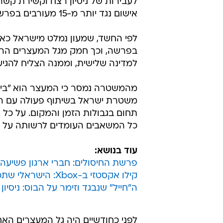
לעבירות של ניסיון רצח וקשירת קש
אישום נגד יותר מ-15 מעורבים בפרשה, בגין עבירות רצח, ניסיון רצח ועבירות סמים.
לפי החשד, שמעון נמלט מישראל כאשר
בפרשה, וכך חמק מגל המעצרים הרא
למדינה שלישית, וממנה הצליח להגיע
מהמשטרה נמסר כי המעצר הוא "ביט
משטרת ישראל בשיתוף פעולה עם רשו
תחום בגבולות הזמן והמקום. על כל
כל המשאבים העומדים לרשותה על מנ
עוד בנושא:
פרשת החיסולים: חברי ארגון פשיע
קילו אקסטזי ב-Xbox: הישראלי שתכנן מבצע חובק עולם לייבוא סמים
ה"חייל" שנבגד וזימר על הבוס: ניסיו