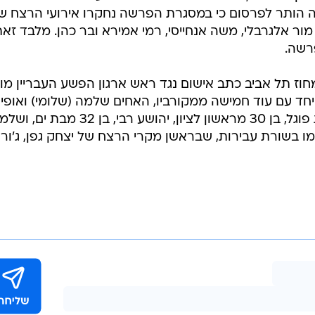
כה הותר לפרסום כי במסגרת הפרשה נחקרו אירועי הרצח ש
, מור אלגרבלי, משה אנחייסי, רמי אמירא ובר כהן. מלבד זאת
רשה.
וז תל אביב כתב אישום נגד ראש ארגון הפשע העבריין מוט
חד עם עוד חמישה ממקורביו, האחים שלמה (שלומי) ואופי
ניאמצ'יק, בני 32 ו-33 מבת ים, עמית פוגל, בן 30 מראשון לציון, יהושע רבי, בן 32 מבת 
. הם הואשמו בשורת עבירות, שבראשן מקרי הרצח של יצחק גפן, ג'ור