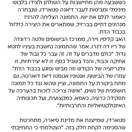
כששבעה מהן מתיישבות על השולחן ולצידו בלבוש
מינימלי ומביטות לעבר דיאנה פגוארדו, שנבחרה
כאמור לגלם את ישו. התמונה הצליחה להרגיז
מנהיגים דתיים בברזיל, שמתארים את היצירה כזלזול
בכבוד הדת.
האב קליסיו ויירה, ממרכז הבישופים וולטה רדונדה
של ריו דה ז'נרו, אמר שהתמונה נחשבת בעיניו לחטא
גדול. "כולם מדברים על זה. זה עבר כל גבול של
אתיקה וכבוד, והכל בשביל כסף. זו לא יצירתיות, זו
וולגריזציה של הקודש וזה מביש ופוגע בכבוד הדת".
עוזרו של הבישוף, אנטוניו אגוסטו דיאז דוארטה, גם
מתח ביקורת על התמונה, וציין שהוא נגד כל תמונה
חושפנית של נשים, "אישה צריכה לזכות בהערכה על
תפקידה כרעיה, כאמא, כמקצועית, ועל תכונותיה
האינטלקטואליות והתרבותיות".
פגוארדו, שמייצגת את מדינת סיארה, מתחרטת
שהסכימה לקחת חלק בזה. "הצטלמתי כי התחייבתי