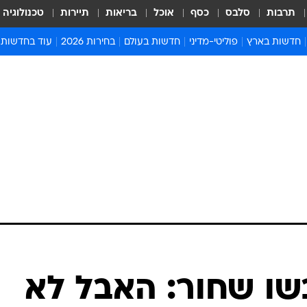
תרבות
סלבס
כסף
אוכל
בריאות
תיירות
טכנולוגיה
חדשות בארץ
פוליטי-מדיני
חדשות בעולם
בחירות 2026
עוד בחדשות
אירועים בארץ
פוליטיקה וממשל
המזרח התיכון
דעות ופרשנויו
חדשות פלילים ומשפט
יחסי חוץ
אירופה
סרי ושלזינגר
חינוך
אמריקה
פרויקטים מיוח
ישראלים בחו"ל
אסיה והפסיפיק
אסור לפספס
בריאות
אפריקה
מדע וסביבה
חברה ורווחה
הנחיות פיקוד 
ארכיון מדורים
זמני כניסת ש
לוח חופשות וח
לוח שנה
חדשות יהדות
שו שחור: האבל לא
חדשות המשפ