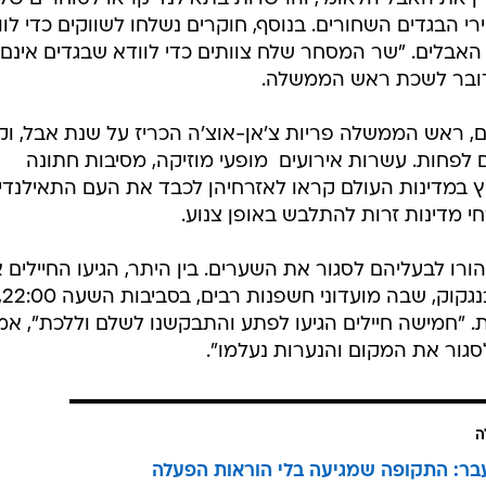
 הבגדים השחורים. בנוסף, חוקרים נשלחו לשווקים כדי לוו
אבלים. "שר המסחר שלח צוותים כדי לוודא שבגדים אינם
 דובר לשכת ראש הממשלה.
ם, ראש הממשלה פריות צ'אן-אוצ'ה הכריז על שנת אבל, ו
ור להימנע מחגיגות למשך 30 יום לפחות. עשרות אירועים  מופעי מוזיקה, מסיבות חתונה
וץ במדינות העולם קראו לאזרחיהן לכבד את העם התאילנדי
 מדינות זרות להתלבש באופן צנוע.
הורו לבעליהם לסגור את השערים. בין היתר, הגיעו החיילים 
אחת ה
ת. "חמישה חיילים הגיעו לפתע והתבקשנו לשלם וללכת", אמ
ה
בר: התקופה שמגיעה בלי הוראות הפעלה