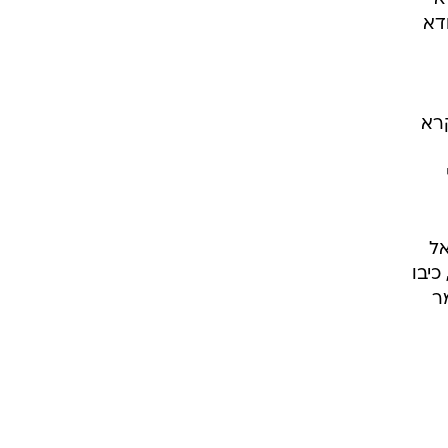
דא
קרא
אל
סמטאות הידועות לשמצה בבנגקוק, שבה מועדוני חשפנות רבים, בסביבות השעה 22:00, כיבו
ר