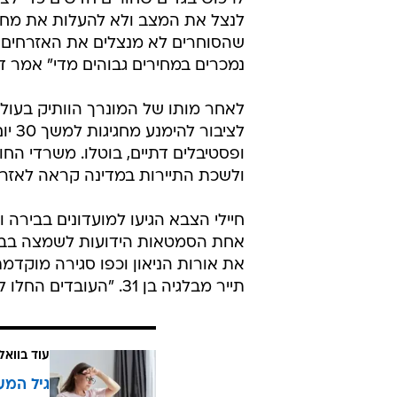
לנצל את המצב ולא להעלות את מחירי
שהסוחרים לא מנצלים את האזרחים ה
נמכרים במחירים גבוהים מדי" אמר
לאחר מותו של המונרך הוותיק בעול
לציב
ופסטיבלים דתיים, בוטלו. משרדי הח
ולשכת התיירות במדינה קראה לאזרחי
חיילי הצבא הגיעו למועדונים בבירה ו
את אורות הניאון וכפו סגירה מוקדמ
תייר מבלגיה בן 31. "העובדים החלו לסגור את המקום והנערות נעלמו".
עוד בוואל
גיל המע