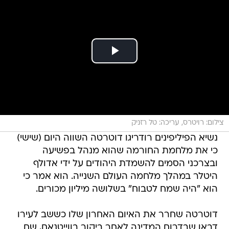
צילום: רויטרס, עריכה: טל רזניק
נשיא הפיליפינים רודריגו דוטרטה השווה היום (שישי)
כי את מלחמת החורמה שהוא מנהל בפשיעה
ובצרכני הסמים להשמדת היהודים על ידי אדולף
היטלר במהלך מלחמה העולם השנייה. הוא אמר כי
הוא "היה שמח לטבוח" בשלושה מיליון מכורים.
דוטרטה שחרר את האיום האחרון שלו כששב לעירו
דבאו שבדרום המדינה לאחר ביקור בווייטנאם, שם