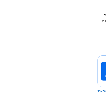
י האי
יב
שימוש