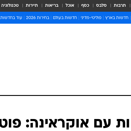
תרבות
סלבס
כסף
אוכל
בריאות
תיירות
טכנולוגיה
חדשות בארץ
פוליטי-מדיני
חדשות בעולם
בחירות 2026
עוד בחדשות
אירועים בארץ
פוליטיקה וממשל
המזרח התיכון
דעות ופרשנויו
חדשות פלילים ומשפט
יחסי חוץ
אירופה
סרי ושלזינגר
חינוך
אמריקה
פרויקטים מיוח
ישראלים בחו"ל
אסיה והפסיפיק
אסור לפספס
בריאות
אפריקה
מדע וסביבה
חברה ורווחה
הנחיות פיקוד 
ארכיון מדורים
זמני כניסת ש
לוח חופשות וח
לוח שנה
חדשות יהדות
 עם אוקראינה: פוטי
חדשות המשפ