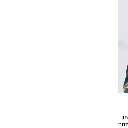
ון
תחת