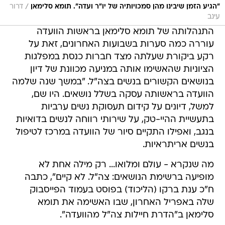
/
"הגיע הזמן שיבינו מהן סמכויותיה של יו"ר ועדה". תומא סלימאן
דרור
עינב
התנהלותה של תומא סלימאן בראשות הוועדה
עוררה כמה סערות בשבועות האחרונים, זאת על
רקע ביקורת שעלתה מצד חברות כנסת במפלגות
הציוניות שהאשימו אותה במניעה מכוונת של דיון
בנושאים הקשורים בנשים בצה"ל. "במשך שנה שלמה
הוועדה בראשותה עסקה בשלל נושאים. היו שם,
למשל, דיונים על קידום תעסוקת נשים ערביות
בתעשיית ההיי-טק, על שירותי רווחה לנשים בדואיות
בנגב, ואפילו התקיים סיור של הוועדה במרכז לטיפול
בנשים אריתראיות.
מה שנקרא - עולם ומלואו... רק מילה אחת לא
מופיעה ברשימת הנושאים: צה"ל. לא קיים", כתבה
ח"כ ענת ברקו (הליכוד) בפוסט בעמוד הפייסבוק
שלה באפריל האחרון, שבו האשימה את תומא
סלימאן ב"הדרת חיילות צה"ל מהוועדה".