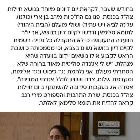
בחודש שעבר, לקראת יום דיונים מיוחד בנושא חיילות
צה"ל בכנסת, פנו גם הח"כיות מירב בן ארי (כולנו),
עליזה לביא (יש עתיד) ושולי מועלם (הבית היהודי)
לתומא סלימאן ודרשו לקיים דיון בנושא, אך יו"ר
הוועדה התעקשה כי לא התקבלה כל פנייה רשמית
לקיים דיון בנושא נשים בצבא, וכי מסמכותה כיושבת
הראש לקבוע אילו נושאים יידונו בוועדה שהיא
מנהלת. "יש לי אג'נדה פוליטית מאוד ברורה שלא
הסתרתי מעולם. אני נלחמת נגד כיבוש ונגד אלימות,
ומקדמת שלום, צדק ושוויון לכלל אזרחי המדינה",
אמרה אז. בעקבות סירובה להשתתף ביום חיילות
צה"ל בכנסת, שרת התרבות והספורט מירי רגב
קראה להדיח את תומא סלימאן לאלתר.