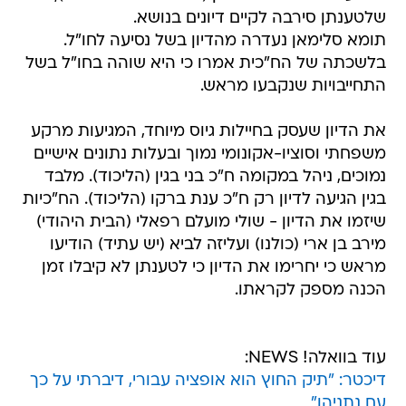
שלטענתן סירבה לקיים דיונים בנושא.
תומא סלימאן נעדרה מהדיון בשל נסיעה לחו"ל.
בלשכתה של הח"כית אמרו כי היא שוהה בחו"ל בשל
התחייבויות שנקבעו מראש.
את הדיון שעסק בחיילות גיוס מיוחד, המגיעות מרקע
משפחתי וסוציו-אקונומי נמוך ובעלות נתונים אישיים
נמוכים, ניהל במקומה ח"כ בני בגין (הליכוד). מלבד
בגין הגיעה לדיון רק ח"כ ענת ברקו (הליכוד). הח"כיות
שיזמו את הדיון - שולי מועלם רפאלי (הבית היהודי)
מירב בן ארי (כולנו) ועליזה לביא (יש עתיד) הודיעו
מראש כי יחרימו את הדיון כי לטענתן לא קיבלו זמן
הכנה מספק לקראתו.
עוד בוואלה! NEWS:
דיכטר: "תיק החוץ הוא אופציה עבורי, דיברתי על כך
עם נתניהו"