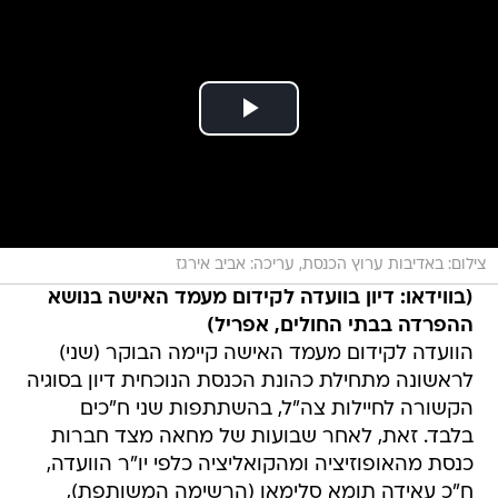
צילום: באדיבות ערוץ הכנסת, עריכה: אביב אירגז
(בווידאו: דיון בוועדה לקידום מעמד האישה בנושא
ההפרדה בבתי החולים, אפריל)
הוועדה לקידום מעמד האישה קיימה הבוקר (שני)
לראשונה מתחילת כהונת הכנסת הנוכחית דיון בסוגיה
הקשורה לחיילות צה"ל, בהשתתפות שני ח"כים
בלבד. זאת, לאחר שבועות של מחאה מצד חברות
כנסת מהאופוזיציה ומהקואליציה כלפי יו"ר הוועדה,
ח"כ עאידה תומא סלימאן (הרשימה המשותפת),