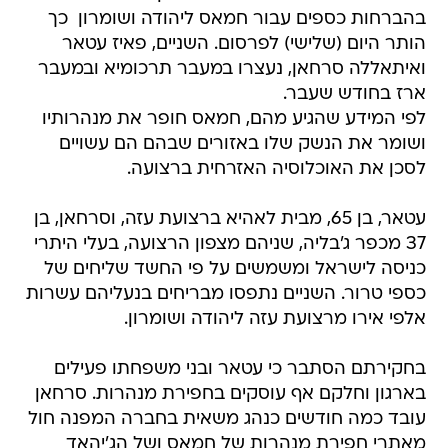
בהברחות כספים עבור חמאס ליהודה ושומרון  כך
הותר היום (שלישי) לפרסום. השניים, פאיז עטאר
ואיתאללה סרחאן, נעצרו במעבר תרכומיא ובמעבר
ארז בחודש שעבר.
לפי המידע שהגיע מהם, חמאס חופר את מנהרותיו
ושומר את הנשק שלו באזורים שבהם הם עשויים
לסכן את האוכלוסיה האזרחית ברצועה.
עטאר, בן 65, מבית לאהיא ברצועת עזה, וסרחאן, בן
37 מכפר ג'בליה, שניהם מצפון הרצועה, בעלי היתרי
כניסה לישראל ומשמשים על פי החשד שליחים של
כספי טרור. השניים נתפסו מבריחים בנעליהם עשרות
אלפי אירו מרצועת עזה ליהודה ושומרון.
בחקירתם הסתבר כי עטאר ובני משפחתו פעילים
בארגון וחלקם אף עוסקים בחפירת מנהרות. סרחאן
עובד כמה חודשים כנהג משאית בחברה המפנה חול
מאתרי חפירת מנהרות של חמאס ושל הג'יהאד