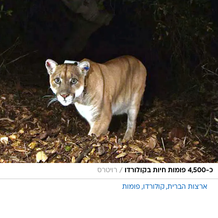
/
כ-4,500 פומות חיות בקולורדו
רויטרס
ארצות הברית
קולורדו
פומות