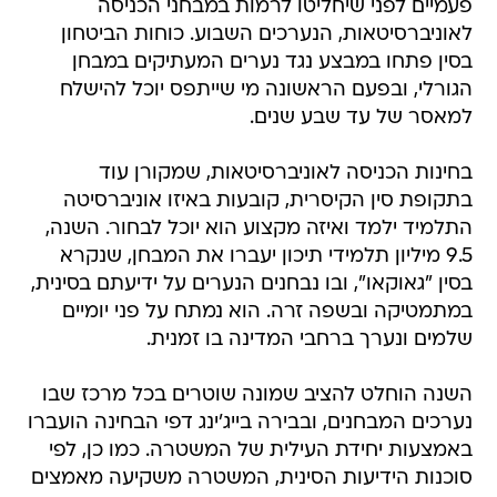
פעמיים לפני שיחליטו לרמות במבחני הכניסה
לאוניברסיטאות, הנערכים השבוע. כוחות הביטחון
בסין פתחו במבצע נגד נערים המעתיקים במבחן
הגורלי, ובפעם הראשונה מי שייתפס יוכל להישלח
למאסר של עד שבע שנים.
בחינות הכניסה לאוניברסיטאות, שמקורן עוד
בתקופת סין הקיסרית, קובעות באיזו אוניברסיטה
התלמיד ילמד ואיזה מקצוע הוא יוכל לבחור. השנה,
9.5 מיליון תלמידי תיכון יעברו את המבחן, שנקרא
בסין "גאוקאו", ובו נבחנים הנערים על ידיעתם בסינית,
במתמטיקה ובשפה זרה. הוא נמתח על פני יומיים
שלמים ונערך ברחבי המדינה בו זמנית.
השנה הוחלט להציב שמונה שוטרים בכל מרכז שבו
נערכים המבחנים, ובבירה בייג'ינג דפי הבחינה הועברו
באמצעות יחידת העילית של המשטרה. כמו כן, לפי
סוכנות הידיעות הסינית, המשטרה משקיעה מאמצים