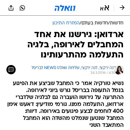
חדשות
/
חדשות בעולם
/
המזרח התיכון
ארדואן: גירשנו את אחד
המחבלים לאירופה, בלגיה
התעלמה מהתרעותינו
דנה ירקצי, 
דנה ירקצי, שליחת וואלה! NEWS לבריסל 
24.3.2016 / 4:30
נשיא טורקיה אמר כי המחבל שביצע את הפיגוע
בנמל התעופה בבריסל גורש ביוני לאירופה.
ההתרעה על גירושו הועברה גם לבלגיה שלדברי
ארדואן, התעלמה ממנו. גורמי מודיעין: דאעש אימן
400 לוחמים לבצע פיגועים באירופה. דיווח:
המחבל שנטען שנמלט מהשדה הוא המחבל
המתאבד השני