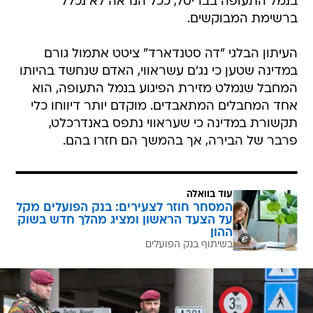
בנמל התעופה בבריסל, ככל הנראה לא נכלל
ברשימת המבוקשים.
העיתון הבלגי "דה סטנדארד" ציטט אתמול גורם
במדינה שטען כי נג'ם עשראווי, האדם שנחשד בהיותו
המחבל שנמלט מזירת הפיגוע בנמל התעופה, הוא
אחד המחבלים המתאבדים. מוקדם יותר דיווחו כלי
תקשורת במדינה כי שעראווי נתפס באנדרכלט,
פרבר של הבירה, אך בהמשך הם חזרו בהם.
עוד בוואלה
המסחר חוזר לצעירים: בנק הפועלים מקל
על הצעד הראשון ומציג מהלך חדש בשוק
ההון
בשיתוף בנק הפועלים