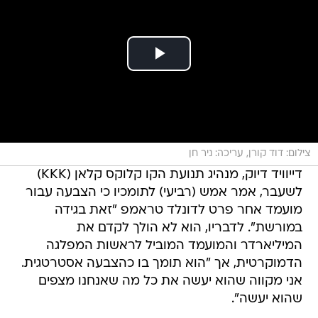
צילום: דוד קורן, עריכה: ניר חן
דייוויד דיוק, מנהיג תנועת הקו קלוקס קלאן (KKK)
לשעבר, אמר אמש (רביעי) לתומכיו כי הצבעה עבור
מועמד אחר פרט לדונלד טראמפ "זאת בגידה
במורשת". לדבריו, הוא לא הולך לקדם את
המיליארדר והמועמד המוביל לראשות המפלגה
הדמוקרטית, אך "הוא תומך בו כהצבעה אסטרטגית.
אני מקווה שהוא יעשה את כל מה שאנחנו מצפים
שהוא יעשה".