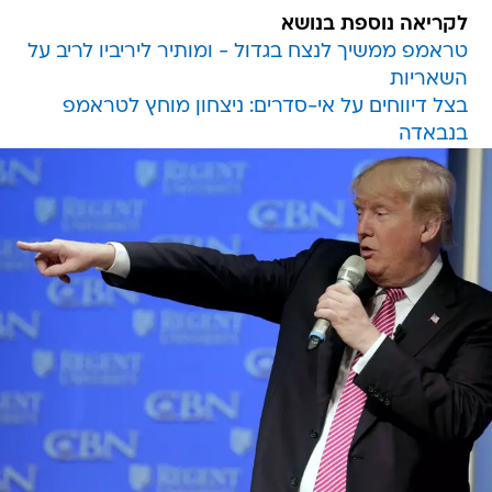
לקריאה נוספת בנושא
טראמפ ממשיך לנצח בגדול - ומותיר ליריביו לריב על
השאריות
בצל דיווחים על אי-סדרים: ניצחון מוחץ לטראמפ
בנבאדה