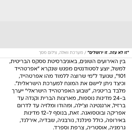
/
"זו לא עזה. זו ירושלים"
מערכת וואלה, צילום מסך
בין האירועים השונים, באוניברסיטת ססקס הבריטית,
למשל, יוצע לסטודנטים מפגש שנקרא "אפרטהייד
101", שנועד ל"מי שרוצה ללמוד מהו אפרטהייד,
וכיצד ניתן ליישם את המונח למערכת הישראלית".
מלבד בריטניה, "שבוע האפרטהייד הישראלי" ייערך
ב-24 מדינות נוספות, מארצות הברית וקנדה עד
ברזיל, ארגנטינה וצ'ילה, ומהודו ומלזיה עד לדרום
אפריקה ובוטסואנה. זאת, בנוסף ל-12 מדינות
באירופה, כולל פינלנד, נורבגיה, שבדיה, אירלנד,
גרמניה, אוסטריה, צרפת וספרד.