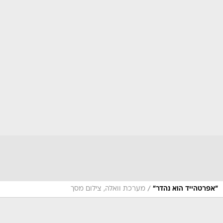
/
"אפרטהייד הוא נהדר"
מערכת וואלה, צילום מסך