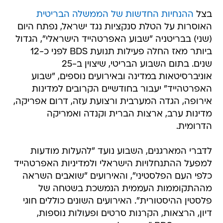
בצל
ההנחיות החדשות של הממשלה הבריטית
האוסרות על הטלת סנקציות נגד ישראל, נפתח היום
(שני) בבריטניה "שבוע האפרטהייד הישראלי", הגדול
ביותר מאז החלה פעילות תנועת BDS לפני כ-12
שנים. בתום השבוע הבריטי, שיצוין ב-25
אוניברסיטאות במדינה ובאירועים נוספים, "שבוע
האפרטהייד" יעבור בחודשיים הקרובים למדינות
אירופה, הגדה המערבית ורצועת עזה, דרום אפריקה,
מדינות ערב, ארצות הברית וקנדה ואמריקה
הדרומית.
לדברי המארגנים, השבוע נועד "להעלות מודעות
למפעל ההתנחלויות הישראלי ולמדיניות האפרטהייד
כלפי העם הפלסטיני", והאירועים "שואבים השראה
מההתקוממות העממית הנמשכת בשטחה של
פלסטין ההיסטורית". האירועים השונים כוללים חוגי
דיון, הרצאות, הקרנות סרטים ופעולות נוספות,