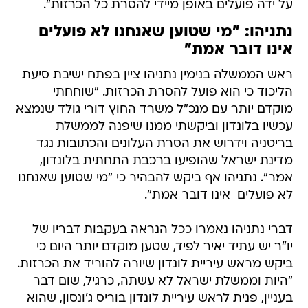
על ידה פועלים באופן מיידי להסרת כל הכרזות".
נתניהו: "מי שטוען שאנחנו לא פועלים 
אינו דובר אמת"
ראש הממשלה בנימין נתניהו ציין בפתח ישיבת סיעת
הליכוד כי הוא פועל להסרת הכרזות. "שוחחתי
מוקדם יותר עם מנכ"ל משרד החוץ דורי גולד שנמצא
עכשיו בלונדון וביקשתי ממנו שיפנה לממשלת
בריטניה וידרוש את הסרת העלונים והכתובות נגד
מדינת ישראל שהופיעו ברכבת התחתית בלונדון,
אמר". נתניהו אף ביקש להבהיר כי "מי שטוען שאנחנו
לא פועלים  אינו דובר אמת".
דברי נתניהו נאמרו ככל הנראה בעקבות דבריו של
יו"ר יש עתיד יאיר לפיד, שטען מוקדם יותר היום כי
ביקש מראש עיריית לונדון שיורה להוריד את הכרזות.
"היות וממשלת ישראל לא עשתה, כרגיל, שום דבר
בעניין, פנית לראש עיריית לונדון בוריס ג'ונסון, שהוא