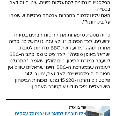
הפלסטינים נתונים להתעללות מינית, עינויים והודאה
בכפייה.
האם עלינו לבטוח בחברות אבטחה פרטיות שישמרו
על ביטחוננו?".
כרזה נוספת מתארות את הריסות הבתים במזרח
ירושלים, לצד הכיתוב: "זו לא עזה. זו ירושלים". כרזה
אחרת תוהה "מדוע רשת BBC מדווחת לטובת
ישראל באופן מוטה?", לצד ציטוט מפי כתב ה-BBC
לשעבר במזרח התיכון, טים לוולין, שאמר: "התרגלנו
לעובדה שבמערכת ה-BBC, חיים ישראליים שווים אין
ספור חיים פלסטיניים". לצד זאת, צוין כי 142
פלסטינים נהרגו ו-15,620 נפגעו מכוחות הביטחון
הישראליים מאז חודש אוקטובר האחרון.
עוד בוואלה
איזו תוכנית לתואר שני במנהל עסקים