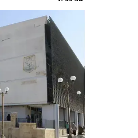
"היא ראתה בו
יניר יגנה
14.2.2016 / 10:40
תמימותה ואת היותו גר עם משפח
אחריה למקלחת, החזיק אותה ב
ישנו בבית