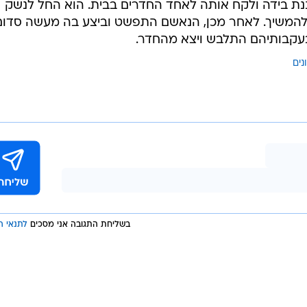
ה והושיב אותה בכוח על ברכיו.
. המתלוננת ניסתה לקום ולהתרחק מהנאשם, אך הוא המשי
 ניסה להחדיר את ידיו מתחת לחולצתה, אולם המתלוננת
נה. בשלב מסוים שמע הנאשם רעשים בבית, נבהל, דחף את
ה בבית בשעות אחר הצהריים, לאחר ששבה מבית הספר.
ת בידה ולקח אותה לאחד החדרים בבית. הוא החל לנשק
 להמשיך. לאחר מכן, הנאשם התפשט וביצע בה מעשה סדום
עקבותיהם התלבש ויצא מהחדר.
נים