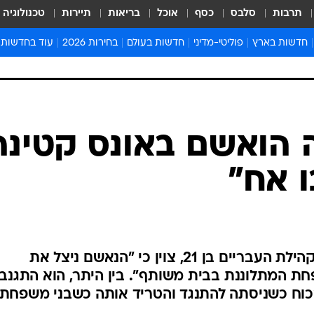
תרבות
סלבס
כסף
אוכל
בריאות
תיירות
טכנולוגיה
חדשות בארץ
פוליטי-מדיני
חדשות בעולם
בחירות 2026
עוד בחדשות
אירועים בארץ
פוליטיקה וממשל
המזרח התיכון
דעות ופרשנויו
חדשות פלילים ומשפט
יחסי חוץ
אירופה
סרי ושלזינגר
חינוך
אמריקה
פרויקטים מיוח
ישראלים בחו"ל
אסיה והפסיפיק
אסור לפספס
בריאות
אפריקה
מדע וסביבה
חברה ורווחה
הנחיות פיקוד 
ארכיון מדורים
זמני כניסת ש
לוח חופשות וח
לוח שנה
חדשות יהדות
 הואשם באונס קטינה
חדשות המשפ