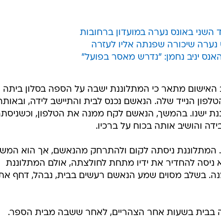
ראשון) לבית
המשפט המחוזי בבאר שבע כתב אישום נגד תושב דימונה בן 21, חבר קהילת העבריים, בגין אונס
המשתייכת גם היא לקהילה. על פי כתב האישום, שהגיש עור
את הקטינה למשך תקופה ארוכה, שהחלה לפני שהייתה בת 13.
ה שראתה בו מעין אח, ניצל את היותו גר עם משפחת
ות הלילה לשירותים המשותפים כשהמתלוננת רצתה להתק
בית", צוין בכתב האישום. עוד נכתב כי חלק מהמעשים בוצ
 השני באונס נערה במועדון ברחובות
נערה שיכורה שפנתה אליו לעזרה
נס יניב נחמן: "נדרש מאסר בפועל"
 האישום מתאר כי המתלוננת ישבה על הספה בסלון ביתה
ון הנייד שלה. הנאשם נכנס לבית והתיישב לידה, ובאותה
ת ישנו. בהמשך, הנאשם לקח ממנה את הטלפון, וכשניסת