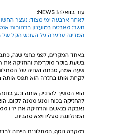
פרקליטות מחוז הדרום הגישה היום (
מעשי סדום ומעשים מגונים בקטינה, 
הדין ראמי אל-מכאווי, הנאשם ניצל 
"הנאשם ניצל את תמימותה של הקטינ
המתלוננת בבית משותף, התגנב בשע
התגנב אחריה, כשבני המשפחה ישנו ב
גם בשעות היום.
עוד בוואלה! NEWS:
לאחר ארבעה ימי מצוד: נעצר החשוד
חשד: מאבטח במועדון ברחובות אנס 
המדינה ערערה על העונש הקל של הא
באחד המקרים, לפני כחצי שנה, כתב
בשעת בוקר מוקדמת והחזיקה את הטלפ
שעה אמה, סבתה ואחיה של המתלוננ