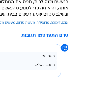
לקחת אותו בחזרה הוא תפס אותה ביד
הוא המשיך להחזיק אותה ונגע בחזה
להחזיקה בכוח ומנע ממנה לקום. הוא
נאבקה בנאשם והרחיקה את ידיו ממ
המתלוננת מעליו ויצא מהבית.
במקרה נוסף, המתלוננת הייתה לבד
הנאשם נכנס לבית, תפס את המתלוננ
אותה, והיא זזה כדי למנוע מהנאשם
ובשלב מסוים שמע רעשים בבית, שב
אונס
דימונה
פדופיליה
מעשה סדום
מעשים מגו
טרם התפרסמו תגובות