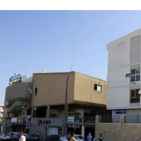
 אח"
המייל האדום
בכתב האישום שהוגש נגד חבר קהילת העבריים בן 21, צוין כי "הנאשם ניצל את
ת המתלוננת בבית משותף". בין היתר, הוא התגנב
כוח כשניסתה להתנגד והטריד אותה כשבני משפחת