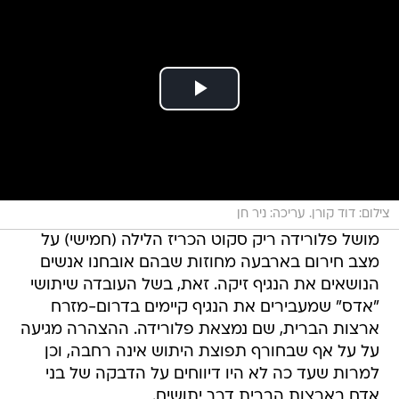
צילום: דוד קורן. עריכה: ניר חן
מושל פלורידה ריק סקוט הכריז הלילה (חמישי) על
מצב חירום בארבעה מחוזות שבהם אובחנו אנשים
הנושאים את הנגיף זיקה. זאת, בשל העובדה שיתושי
"אדס" שמעבירים את הנגיף קיימים בדרום-מזרח
ארצות הברית, שם נמצאת פלורידה. ההצהרה מגיעה
על על אף שבחורף תפוצת היתוש אינה רחבה, וכן
למרות שעד כה לא היו דיווחים על הדבקה של בני
אדם בארצות הברית דרך יתושים.