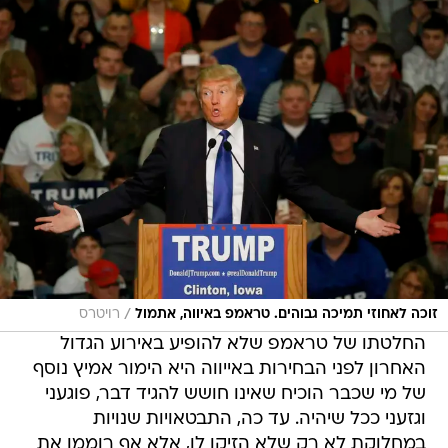
/
זוכה לאחוזי תמיכה גבוהים. טראמפ באיווה, אתמול
רויטרס
החלטתו של טראמפ שלא להופיע באירוע הגדול
האחרון לפני הבחירות באייווה היא הימור אמיץ נוסף
של מי שכבר הוכיח שאינו חושש להגיד דבר, פוגעני
וגזעני ככל שיהיה. עד כה, התבטאויות שנויות
במחלוקת לא רק שלא הזיקו לו, אלא אף רוממו את