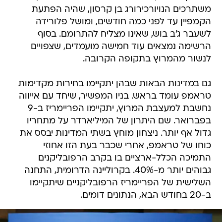
משתרכים הנויורכירורג בן קרסון, שהיה הפתעת
הקמפיין עד לפני כמה חודשים, ומושל פלורידה
לשעבר ג'ב בוש, שאינו מצליח להתרומם. בסוף
הרשימה נמצאים עוד חמישה מועמדים, שצפויים
לנשור מהמרוץ בתקופה הקרובה.
גם במדינות הבאות שבהן יתקיימו בחירות מקדימות
טראמפ עומד בראש. בניו המפשיר, שיחד עם אייווה
נחשבת למעצבת המרוץ, יתקיימו הפריימריז ב-9
בפברואר. שם היתרון של המיליארדר על מתחריו
גדול אף יותר. ניצחון מוחץ בשתי המדינות יבסס את
כוחו של טראמפ, אחרי שכבר בעת הזו אחוזי
התמיכה הכלל-ארציים בו בקרב הרפובליקנים
גבוהים יותר מ-40%. בקרוליינה הדרומית, התחנה
השלישית של הפריימריז הרפובליקניים שיתקיימו
ב-20 בחודש הבא, הנתונים דומים.