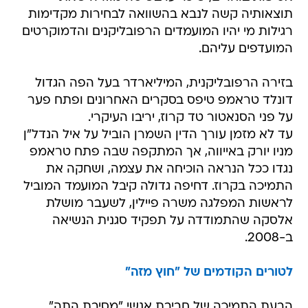
תוצאותיה קשה לנבא בהשוואה לבחירות מקדימות
רגילות מי יהיו המועמדים הרפובליקנים והדמוקרטים
המועדפים עליהם.
בזירה הרפובליקנית, המיליארדר בעל הפה הגדול
דונלד טראמפ טיפס בסקרים האחרונים ופתח פער
על פני הסנאטור טד קרוז, יריבו העיקרי.
עד לא מזמן עורך הדין השמרן הוביל על איל הנדל"ן
מניו יורק באייווה, אך המתקפה שבה פתח טראמפ
נגדו ככל הנראה הוכיחה את עצמה, ושחקה את
התמיכה בקרוז. דחיפה גדולה קיבל המועמד המוביל
לראשות המפלגה משרה פיילין, לשעבר מושלת
אלסקה שהתמודדה על תפקיד סגנית הנשיאה
ב-2008.
לטורים הקודמים של "חוץ מזה"
הבעת התמיכה של חביבת אנשי "מסיבת התה"