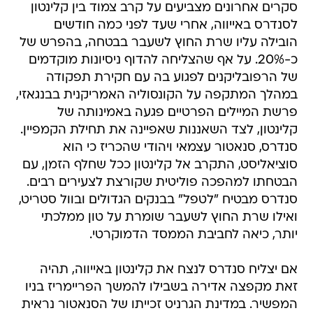
סקרים אחרונים מצביעים על קרב צמוד בין קלינטון
לסנדרס באייווה, אחרי שעד לפני כמה חודשים
הובילה עליו שרת החוץ לשעבר בבטחה, בהפרש של
כ-20%. על אף שהצליחה להדוף ניסיונות מוקדמים
של הרפובליקנים לפגוע בה עם חקירת תפקודה
במהלך המתקפה על הקונסוליה האמריקנית בבנגאזי,
פרשת המיילים הפרטיים פגעה באמינותה של
קלינטון, לצד השאננות שאפיינה את תחילת הקמפיין.
סנדרס, סנאטור עצמאי ויהודי שהכריז כי הוא
סוציאליסט, התקרב אל קלינטון ככל שחלף הזמן, עם
הבטחתו למהפכה פוליטית שקורצת לצעירים רבים.
סנדרס מבטיח "לטפל" בבנקים הגדולים ובוול סטריט,
ואילו שרת החוץ לשעבר שומרת על טון ממלכתי
יותר, כיאה לחביבת הממסד הדמוקרטי.
אם יצליח סנדרס לנצח את קלינטון באייווה, תהיה
זאת מקפצה אדירה בשבילו להמשך הפריימריז בניו
המפשיר. במדינת הגרניט זכייתו של הסנאטור נראית