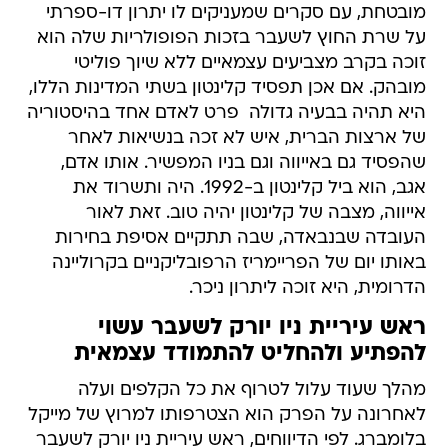
מובטחת, עם סקרים שמעניקים לו יתרון דו-ספרתי
על שרת החוץ לשעבר בזכות הפופולריות שלה הוא
זוכה בקרב מצביעים עצמאיים ללא שיוך פוליטי
מובהק. אם אכן תפסיד קלינטון בשתי המדינות הללו,
היא תהיה בבעיה גדולה  פרט לאדם אחד בהיסטוריה
של ארצות הברית, איש לא זכה בנשיאות לאחר
שהפסיד גם באייווה וגם בניו המפשיר. אותו אדם,
אגב, הוא ביל קלינטון ב-1992. היה ותשרוד את
אייווה, מצבה של קלינטון יהיה טוב. זאת לאור
העובדה שבנבאדה, שבה תתקיים אסיפת בחירות
באותו יום של הפריימריז הרפובליקניים בקרוליינה
הדרומית, היא זוכה ליתרון ניכר.
ראש עיריית ניו יורק לשעבר עשוי
להפתיע ולהחליט להתמודד עצמאית
מהלך שעוד עלול לטרוף את כל הקלפים ועלה
לאחרונה על הפרק הוא הצטרפותו למרוץ של מייקל
בלומברג. לפי הדיווחים, ראש עיריית ניו יורק לשעבר