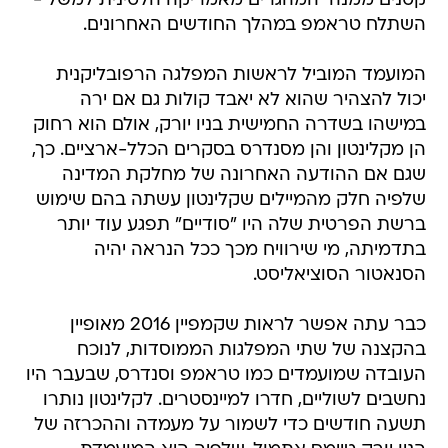
קטנים ממנה  המהגרים מאמריקה הלטינית למשל -
השתלח טראמפ במהלך החודשים האחרונים.
המועמד המוביל לראשות המפלגה הרפובליקנית
יכול להצהיר שהוא לא יאבד קולות גם אם ירה
במישהו בשדרה החמישית בניו יורק, אולם הוא רחוק
הן מקלינטון והן מסנדרס בסקרים הכלל-ארציים. כך,
שגם אם ההודעה האחרונה של מחלקת המדינה
שלפיה חלק מהמיילים שקלינטון עשתה בהם שימוש
ברשת הפרטית שלה היו "סודיים" תפגע עוד יותר
בתדמיתה, מי שירוויח מכך ככל הנראה יהיה
הסנאטור הסוציאליסט.
כבר עתה אפשר לראות שקמפיין 2016 מאופיין
בהקצנה של שתי המפלגות הממוסדות, לנוכח
העובדה שמועמדים כמו טראמפ וסנדרס, שבעבר היו
נחשבים לשוליים, חדרו למיינסטרים. לקלינטון נותרו
תשעה חודשים כדי לשמור על מעמדה וההכרזה של