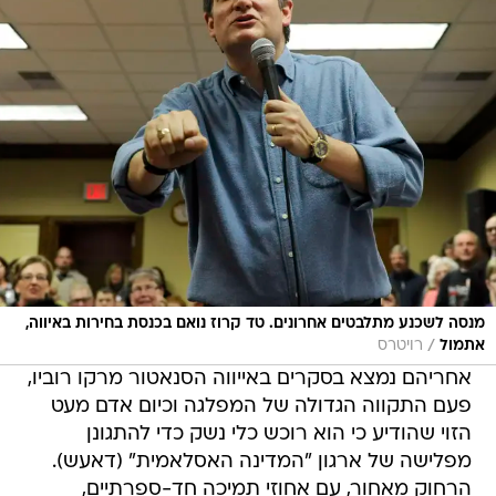
מנסה לשכנע מתלבטים אחרונים. טד קרוז נואם בכנסת בחירות באיווה,
/
אתמול
רויטרס
אחריהם נמצא בסקרים באייווה הסנאטור מרקו רוביו,
פעם התקווה הגדולה של המפלגה וכיום אדם מעט
הזוי שהודיע כי הוא רוכש כלי נשק כדי להתגונן
מפלישה של ארגון "המדינה האסלאמית" (דאעש).
הרחוק מאחור, עם אחוזי תמיכה חד-ספרתיים,