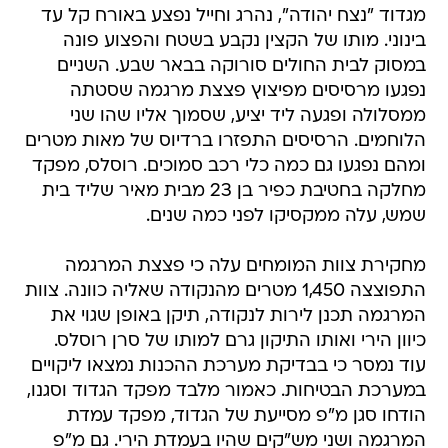
מגדוד "נצח יהודה", נהרג וחייל נפצע באורח קל עד
בינוני. מותו של הקצין נקבע בשטח והפצוע פונה
במסוק לבית החולים סורוקה בבאר שבע. השניים
נפגעו מרסיסים מפיצוץ פצצת מרגמה שסטתה
ממסלולה ופגעה ליד יציע, שסמוך אליו שהו שני
הלוחמים. הרסיסים התפזרו ברדיוס של מאות מטרים
ומהם נפגעו גם כמה כלי רכב סמוכים. רוסלס, מפקד
מחלקה בחטיבת כפיר בן 23 מבית מאיר שליד בית
שמש, עלה ממקסיקו לפני כמה שנים.
מחקירת צוות המומחים עלה כי פצצת המרגמה
התפוצצה 1,450 מטרים מהנקודה שאליה כוונה. צוות
המרגמה תכנן לירות לנקודה, תיקן באופן שגוי את
כיוון הירי ואותו התיקון גרם למותו של סרן רוסלס.
עוד נמסר כי בבדיקת מערכת ההכנות נמצאו ליקויים
במערכת הבטיחות. כאמור מלבד מפקד הגדוד וסגנו,
הודחו סגן מ"פ מסייעת של הגדוד, מפקד עמדת
המרגמה ושני מש"קים שהיו בעמדת הירי. גם מ"פ