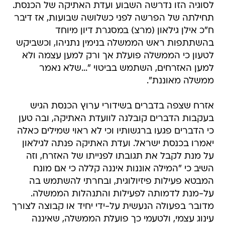
לסוגיה הזו נדרשה השבוע ועדת האתיקה של הכנסת.
תחילתה של הפרשה לפני כשלושה שבועות, אז דיבר
ח"כ אילן גילאון (מרצ) במסגרת דיון מיוחד
בהשתתפות ראש הממשלה בנימין נתניהו, וכשביקש
לטעון כי הממשלה פועלת אך ורק למען עצמה ולא
למען האזרחים, השתמש בביטוי "...שלא נאמר
ממשלה מאוננת".
אזרח שצפה בדברים בשידורי ערוץ הכנסת הגיש
בעקבות הדברים קובלנה לוועדת האתיקה, ובה טען
כי הדברים פגעו ברגשותיו וכי לא ראוי שמילים כאלה
יאמרו בכנסת ישראל. ועדת האתיקה פנתה לגילאון
על מנת לקבל את תגובתו לפנייתו של האזרח, וזה
השיב כי "המילה אוננות איננה קללה כי אם מונח
המבטא פעילות פיזיולוגית, ובחרתי להשתמש בה
על-מנת לדמותה לפעילות והתנהלות הממשלה.
מדובר בפעולה הנעשית על-ידי יחיד או קבוצה לצורך
עינוג עצמי, ולטעמי כך פועלת הממשלה, שאיננה