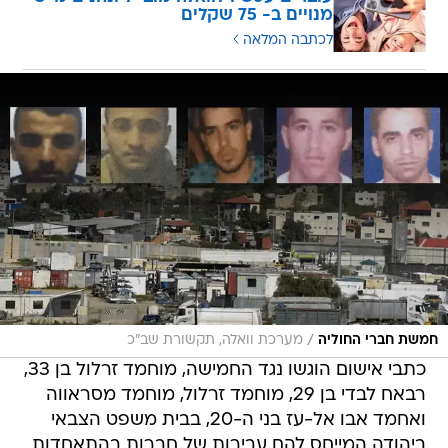
מנויים ב- 75 שקלים
לכתבה המלאה
/
חמשת חברי החוליה
מערכת וואלה, תקשורת שב"כ
כתבי אישום הוגשו נגד החמישה, מוחמד זרלול בן 33,
רבאח לבדי בן 29, מוחמד זרלול, מוחמד מסראווה
ואחמד אבו אל-עז בני ה-20, בבית משפט הצבאי
ביהודה המייחס להם עבירות של חברות בהתאחדות