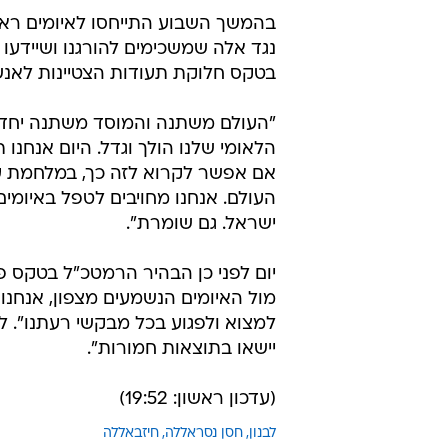
בהמשך השבוע התייחסו לאיומים ראש 
נגד אלה שמשכימים להורגנו ושיידעו 
בטקס חלוקת תעודות הצטיינות לאנשי מו
"העולם משתנה והמוסד משתנה יחד א
הלאומי שלנו הולך וגדל. היום אנחנו 
אם אפשר לקרוא לזה כך, במלחמת עול
העולם. אנחנו מחויבים לטפל באיומים 
ישראל. גם שומרת".
יום לפני כן הבהיר הרמטכ"ל בטקס פר
מול האיומים הנשמעים מצפון, אנחנו 
למצוא ולפגוע בכל מבקשי רעתנו". לדב
יישאו בתוצאות חמורות".
(עדכון ראשון: 19:52)
לבנון
חסן נסראללה
חיזבאללה