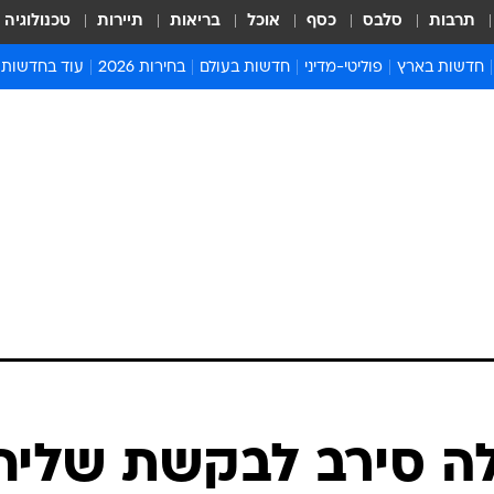
תרבות
סלבס
כסף
אוכל
בריאות
תיירות
טכנולוגיה
חדשות בארץ
פוליטי-מדיני
חדשות בעולם
בחירות 2026
עוד בחדשות
אירועים בארץ
פוליטיקה וממשל
המזרח התיכון
דעות ופרשנויו
חדשות פלילים ומשפט
יחסי חוץ
אירופה
סרי ושלזינגר
חינוך
אמריקה
פרויקטים מיוח
ישראלים בחו"ל
אסיה והפסיפיק
אסור לפספס
בריאות
אפריקה
מדע וסביבה
חברה ורווחה
הנחיות פיקוד 
ארכיון מדורים
זמני כניסת ש
לוח חופשות וח
לוח שנה
חדשות יהדות
לה סירב לבקשת שליח
חדשות המשפ