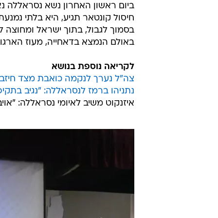
ביום ראשון האחרון נשא נסראללה נאו
חיסול קונטאר תגיע, היא בלתי נמנע
בסמוך לגבול, בתוך ישראל ומחוצה 
באולם הנמצא בדאחייה, מעוז הארגון
לקריאה נוספת בנושא
צה"ל נערך לנקמה כואבת מצד חיזב
נתניהו ברמז לנסראללה: "נגיב בתקי
איזנקוט משיב לאיומי נסראללה: "אויב