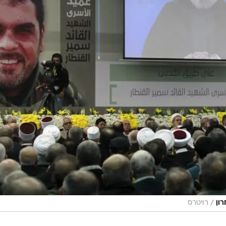
/
ון
רויטרס