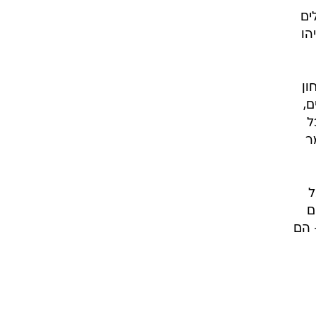
ים
הו
ון
ם,
ל
ר
ל
ם
 הם