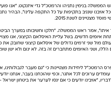
הממשלה בנימין נתניהו והרמטכ"ל גדי איזנקוט. "אנו פועל
כל אויבנו שנגיב בתקיפות על כל התקפה עלינו", הבהיר נתני
סד מצטיינים לשנת 2015.
יתו", אמר ראש הממשלה. "חלקו וחשיבותו במערך הביטח
תחת איומים חדשים. בשל עליית האיסלאם הקיצוני, אנו מצויי
ם מול שני זרמים גדולים של איסלאם קיצוני שחובק את כ
הללו, ושני האיומים מתחברים זה בזה. לא ינום ולא ישן שומ
ס הרמטכ"ל ליחידות מצטיינות כי "גם מעבר לגבולותינו, א
עומדים ערוכים לכל אתגר, וכפי שהוכחנו בעבר, אנחנו יודעי
ריו, "אויבינו יודעים כי אם ינסו לערער את ביטחון ישראל -