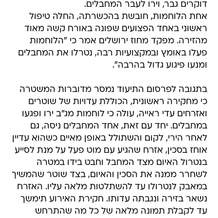
דוקרים גבר, וירו לעבר המחבלים.
אחת הלוחמות, חובשת בהכשרתה, החלה טיפול
ראשוני באחד הפצועים שפונה באורח קשה מאוד
מהזירה. מפקד מחוז ירושלים אמר כי "הלוחמות
פעלו באומץ ובמקצועיות רבה, נטרלו את המחבלים
ומנעו פיגוע גדול בהרבה".
בתגובה לפרסום התיעוד נמסר מדוברות המשטרה
כי מחקירה ראשונית, הכוללת עדויות של שוטרים
ואזרחים עדי ראייה, עולה כי לוחמות מג"ב ירו ופגעו
במחבלים. יחד עם זאת, אחד המחבלים ניסה, גם
לאחר הירי, לקום והשתולל באופן מאיים כשהוא עדיין
אוחז בסכין, אזרח שהגיע עם מוט פעל על מנת לסייע
בנטרול האיום מצד המחבל וחבט בידו במטרה
לשחרר ממנה את הסכין והאיום, בצד שוטר שהמשיך
במאבק לנטרולו עד להשתלטות מלאה עליו. האזרח
נשאר בזירה ונגבתה עדותו. חקירת האירוע תימשך
עד לקבלת תמונה מלאה של כל מה שהתרחש