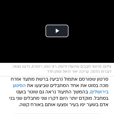
צילום: סרטוני חובבים שהועלו לרשת, רוני כנפו, רויטרס, גדעון צנטנר,
דוברות הדסה; עריכה: יאיר דניאל ומתן חדד
סרטון שפורסם אתמול (רביעי) ברשת מתעד אזרח
מכה במוט את אחד המחבלים שביצעו את
הפיגוע
בירושלים
. בהמשך התיעוד נראה גם שוטר בועט
במחבל. מוקדם יותר היום דקרו שני מחבלים שני בני
אדם בשער יפו בעיר ופצעו אותם באורח קשה.