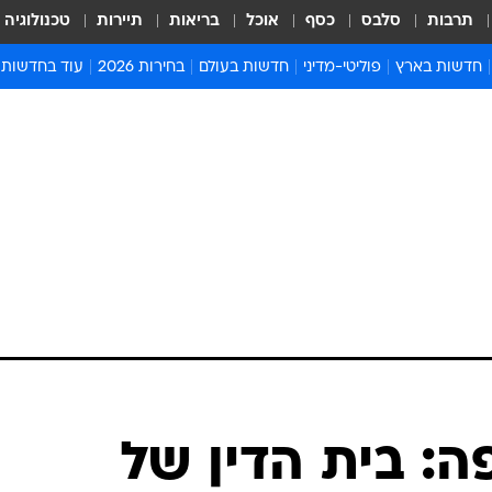
תרבות
סלבס
כסף
אוכל
בריאות
תיירות
טכנולוגיה
חדשות בארץ
פוליטי-מדיני
חדשות בעולם
בחירות 2026
עוד בחדשות
אירועים בארץ
פוליטיקה וממשל
המזרח התיכון
דעות ופרשנויו
חדשות פלילים ומשפט
יחסי חוץ
אירופה
סרי ושלזינגר
חינוך
אמריקה
פרויקטים מיוח
ישראלים בחו"ל
אסיה והפסיפיק
אסור לפספס
בריאות
אפריקה
מדע וסביבה
חברה ורווחה
הנחיות פיקוד 
ארכיון מדורים
זמני כניסת ש
לוח חופשות וח
לוח שנה
חדשות יהדות
ה: בית הדין של
חדשות המשפ