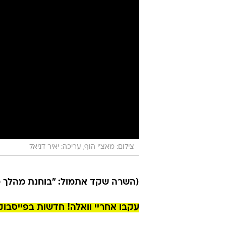
צילום: מאצ'י הוף, עריכה: יאיר דניאל
(השרה שקד אתמול: "בוחנת מהלך מש
עקבו אחריי וואלה! חדשות בפייסבוק