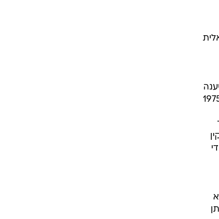
לית
ענה
לל בתוכו גם את סהרה המערבית, אזור הנתון למחלוקת מדינית, שמרוקו כבשה בשנת 1975
20 צריך
ין
די
א
ן