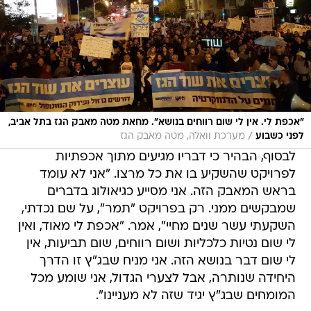
"אכפת לי. אין לי שום רווחים בנושא". מחאת מטה מאבק הגז בתל אביב,
/
לפני כשבוע
מערכת וואלה, מטה מאבק הגז
לבסוף, הבהיר כי דבריו מגיעים מתוך אכפתיות
לפרויקט שהשקיע בו את כל מרצו. "אני לא עומד
בראש המאבק הזה. אני מסייע כגיאולוג בדברים
שמבקשים ממני. רק בפרויקט "תמר", על שם נכדתי,
השקעתי עשר שנים מחיי", אמר. "אכפת לי מאוד, ואין
לי שום נטיות כלכליות ושום רווחים, שום תביעות, אין
לי שום דבר בנושא הזה. אני מניח שבג"ץ זו הדרך
היחידה שנותרה, אבל לצערי הגדול, אני שומע מכל
המומחים שבג"ץ יגיד שזה לא מעניינו".