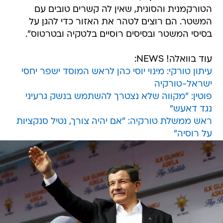
הטורקמנית והסונית, שאין לה קשרים טובים עם
המשטר. הם רוצים לטהר את האזור כדי להגן על
בסיסי המשטר ובסיסים רוסיים בלטקיה ובטרטוס".
עוד בוואלה! NEWS:
עיתון טורקי: מינוי יוסי כהן לראש המוסד ישפר יחסי
ישראל-טורקיה
פוטין: "מקווה שלא נצטרך להשתמש בנשק גרעיני
נגד דאעש"
ראש ממשלת טורקיה: "אם יהיה צורך, נטיל סנקציות
על רוסיה"