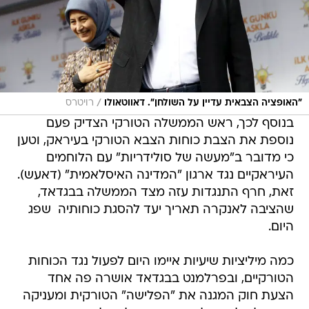
/
"האופציה הצבאית עדיין על השולחן". דאווטאולו
רויטרס
בנוסף לכך, ראש הממשלה הטורקי הצדיק פעם
נוספת את הצבת כוחות הצבא הטורקי בעיראק, וטען
כי מדובר ב"מעשה של סולידריות" עם הלוחמים
העיראקיים נגד ארגון "המדינה האיסלאמית" (דאעש).
זאת, חרף התנגדות עזה מצד הממשלה בבגדאד,
שהציבה לאנקרה תאריך יעד להסגת כוחותיה  שפג
היום.
כמה מיליציות שיעיות איימו היום לפעול נגד הכוחות
הטורקיים, ובפרלמנט בבגדאד אושרה פה אחד
הצעת חוק המגנה את "הפלישה" הטורקית ומעניקה