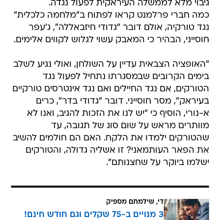
גיבוי מלא לממשלה העיראקית לפעול נגדה.
כמה חברי פרלמנט קראו לפתוח ב"מלחמה כלכלית"
נגד טורקיה, אולם דובר "גדודי חיזבאללה", ג'עפר
חוסייני, הבהיר כי המאבק עשוי לגלוש לקווים אלימים.
"האופציה הצבאית עדיין על השולחן, ואולי נגיע לשלב
בימים הקרובים שבמסגרתו נתחיל לפעול נגד
הטורקים, אם נגד החיילים ואם נגד אינטרסים טורקיים
בעיראק", מסר חוסייני. דובר "גדודי בדר", כרים
א-נורי, הוסיף כי "יש לנו את הזכות להגיב, ואנו לא
מוותרים מראש על שום סוג של תגובה, עד
שהטורקים ילמדו את הלקח. האם הם חולמים להשיב
את הפאר העותמאני? זו אשליה גדולה, והטורקים
ישלמו ביוקר על שחצנותם".
די, שילמתם מספיק
3 מנויים ב-75 שקלים וגם חודש חינם!