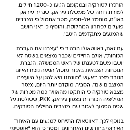
הוחזרו לטורקיה ובמקומם הגיעו כ-1,200 חיילים,
למורת רוחה של ממשלת עיראק. שגריר עיראק
באו"ם, מוחמד אל-חכים, מסר אתמול כי הצדדים
פועלים לפתרון המחלוקת, והוסיף כי "אני חושב
שהמגעים מתקדמים היטב".
עם זאת, דאווטאולו הבהיר כי "עצרנו את העברת
הכוחות", אולם החיילים שכבר נמצאים בשטח לא
יושבו משם.לטענתו של ראש הממשלה, הגברת
הנוכחות הצבאית באזור מוסול הגיעה נוכח האיום
הגובר מצד דאעש. "כוונתנו היא להגן על היועצים
המוצבים שם", הסביר. מוקדם יותר היום, נמסר
מצבא טורקיה כי הותקפו מהאוויר כמה מטרות של
המיליציה הכורדית בצפון עיראק, PKK, ששולטת על
שטח הסמוך לאזור שבו מוצבים החיילים הטורקים.
בנוסף לכך, דאווטאולו התייחס למגעים עם האיחוד
האירופי בחודשים האחרונים, ומסר כי הוא "אופטימי