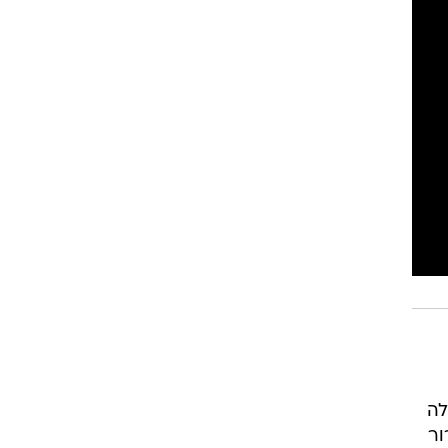
ם. לה
ור