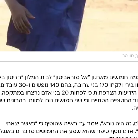
, טוויטר
 חמושים מארגון "אל מוראביטון" לבית המלון "רדיסון בלו
שבבירת מאלי, במקו. החמושים פתחו בירי ולקחו 170 בני ערובה, בהם 140 נופשים ו-30 עובדי
גורמי ביטחון מקומיים מסרו לסוכנות הידיעות הצרפתית כי לפחות 20 בני אדם נרצחו במתקפה,
החטופים הסתיים וכי שני חמושים נורו למוות. בהרוגים שני
ה.
ם, זה היה נורא", אמר עד ראייה שהוסיף כי "כאשר יצאתי
ה". אדם נוסף סיפר שהוא שמע את החמושים מדברים באנגל