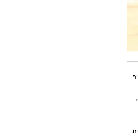
"
ם.
ית