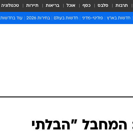
תרבות
סלבס
כסף
אוכל
בריאות
תיירות
טכנולוגיה
חדשות בארץ
פוליטי-מדיני
חדשות בעולם
בחירות 2026
עוד בחדשות
אירועים בארץ
פוליטיקה וממשל
המזרח התיכון
דעות ופרשנויו
חדשות פלילים ומשפט
יחסי חוץ
אירופה
סרי ושלזינגר
חינוך
אמריקה
פרויקטים מיוח
ישראלים בחו"ל
אסיה והפסיפיק
אסור לפספס
בריאות
אפריקה
מדע וסביבה
חברה ורווחה
הנחיות פיקוד 
ארכיון מדורים
זמני כניסת ש
לוח חופשות וח
לוח שנה
חדשות יהדות
המחבל "הבלתי
חדשות המשפ