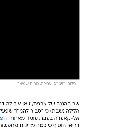
צילום: רויטרס, עריכה: מרום שפיצר
שר ההגנה של צרפת, ז'אן איב לה דר
הלילה (שבת) כי "סביר להניח" שפעיל
אל-קאעדה בעבר, עומד מאחורי
הפי
דריאן הוסיף כי כמה מדינות מחפשו