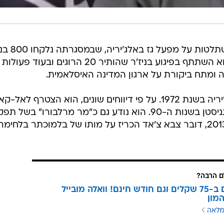
לפני שנתיים בלמוכתר תכנן את ההשתלטות על מפעל גז באלג'יריה, שבמס
ערובה ו-38 מתוכם נרצחו. כמו כן הוא השתתף בפיגוע בניז'ר שהותיר 20 הרוגים ובעוד פעולות
 ומתח ביקורת על ארגון המדינה האיסלאמית.
בלמוכתר נולד בעיר גרדאיה שבאלג'יריה בשנת 1972. על פי דיווחים שונים, הוא הצטרף ל
בגיל 17, ואיבד את עינו בלחימה באפגניסטן בשנות ה-90. הוא נודע גם כ"מר מרלבורו" בשל 
בהברחת סיגריות באפריקה. בשנת 2013, דובר צבא צ'אד הכריז על מותו של בלמוכתר בלחימה
 הרבה?
3 מנויים ב-75 שקלים וגם חודש חינם! וואלה מובייל
מון
מלאה