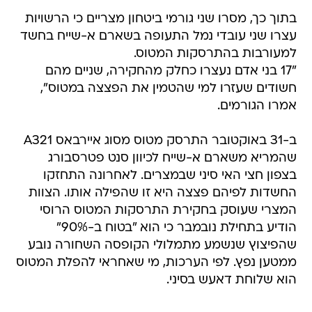
בתוך כך, מסרו שני גורמי ביטחון מצריים כי הרשויות
עצרו שני עובדי נמל התעופה בשארם א-שייח בחשד
למעורבות בהתרסקות המטוס.
"17 בני אדם נעצרו כחלק מהחקירה, שניים מהם
חשודים שעזרו למי שהטמין את הפצצה במטוס",
אמרו הגורמים.
ב-31 באוקטובר התרסק מטוס מסוג איירבאס A321
שהמריא משארם א-שייח לכיוון סנט פטרסבורג
בצפון חצי האי סיני שבמצרים. לאחרונה התחזקו
החשדות לפיהם פצצה היא זו שהפילה אותו. הצוות
המצרי שעוסק בחקירת התרסקות המטוס הרוסי
הודיע בתחילת נובמבר כי הוא "בטוח ב-90%"
שהפיצוץ שנשמע מתמלולי הקופסה השחורה נובע
ממטען נפץ. לפי הערכות, מי שאחראי להפלת המטוס
הוא שלוחת דאעש בסיני.