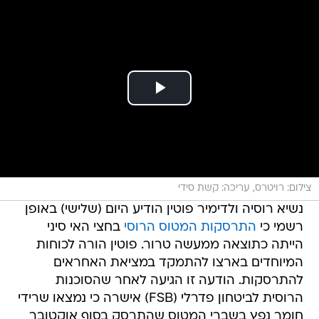
צילום: רויטרס, עריכה: קשת סידי
נשיא רוסיה ולדימיר פוטין הודיע היום (שלישי) באופן
רשמי כי
התרסקות המטוס הרוסי
בחצי האי סיני
הייתה כתוצאה ממעשה טרור. פוטין הורה לכוחות
המיוחדים בארצו להתמקד במציאת האחראים
להתרסקות. הודעה זו הגיעה לאחר שהסוכנות
הרוסית לביטחון פדרלי (FSB) אישרה כי נמצאו שרידי
חומר נפץ בשברי המטוס שהתרסק בסוף אוקטובר