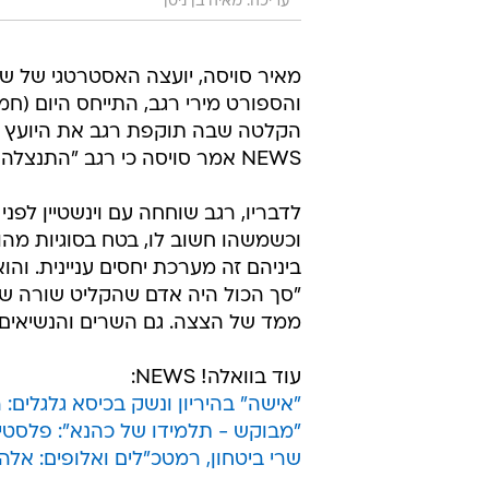
עריכה: מאיה בן ניסן
מאיר סויסה, יועצה האסטרטגי של 
והספורט מירי רגב, התייחס היום (חמי
הקלטה שבה תוקפת רגב את היועץ המש
NEWS אמר סויסה כי רגב "התנצלה וזה לא מה שהיא חושבת".
לדבריו, רגב שוחחה עם וינשטיין לפנ
וכשמשהו חשוב לו, בטח בסוגיות מהות
ביניהם זה מערכת יחסים עניינית. והו
ממד של הצצה. גם השרים והנשיאים 
עוד בוואלה! NEWS:
"אישה" בהיריון ונשק בכיסא גלגלים
"מבוקש - תלמידו של כהנא": פלסטיני
שרי ביטחון, רמטכ"לים ואלופים: אל