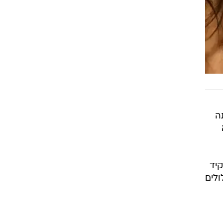
ה
קיד
ולים