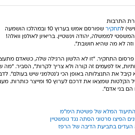
שרת התרבות
שי) ל
תחקיר
שפורסם אמש בערוץ 10 ובמהלכו הושמעה
פטי לממשלה, יהודה וינשטיין. בריאיון לאולפן וואלה!
י פרסום התחקיר. "זו לא הלשון הרגילה שלה, כשאדם מתעצב
יות, אז לפעמים זה קורה ולא צריך לקרות", הסביר. "מה ש
א קיבל את התנצלותה באופן הכי ג'נטלמני שיש בעולם". לדבר
"סך הכול היה אדם שהקליט שורה של הקלטות שמצאו את דרכם לערוץ 10 ומייצר כותר
הם בני אדם".
: התיעוד המלא של פשיטת הימ"מ
ם הפיצו סרטוני הסתה נגד גופשטיין
ה העדים בתביעת הדיבה של הרפז