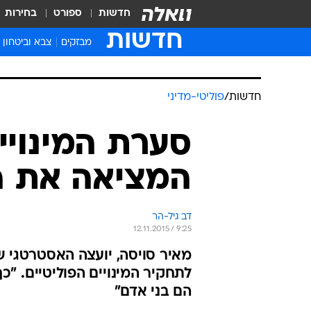
חדשות
ספורט
בחירות
חדשות
מבזקים
צבא וביטחון
חדשות
/
פוליטי-מדיני
סערת המינויי
המציאה את ה
דב גיל-הר
12.11.2015 / 9:25
לתחקיר המינויים הפוליטיים. "כך
הם בני אדם"