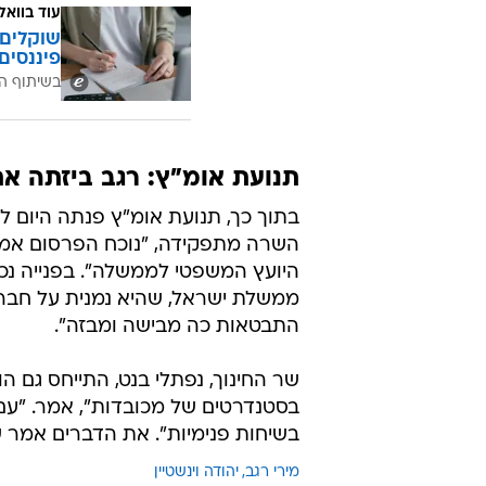
עוד בוואל
שוקלים 
פיננסים
בשיתוף ה
תנועת אומ"ץ: רגב ביזתה 
בתוך כך, תנועת אומ"ץ פנתה היום 
היועץ המשפטי לממשלה". בפנייה נכ
ממשלת ישראל, שהיא נמנית על חבריה
התבטאות כה מבישה ומבזה".
שר החינוך, נפתלי בנט, התייחס גם ה
בסטנדרטים של מכובדות", אמר. "עם 
בשיחות פנימיות". את הדברים אמר שר
מירי רגב
יהודה וינשטיין