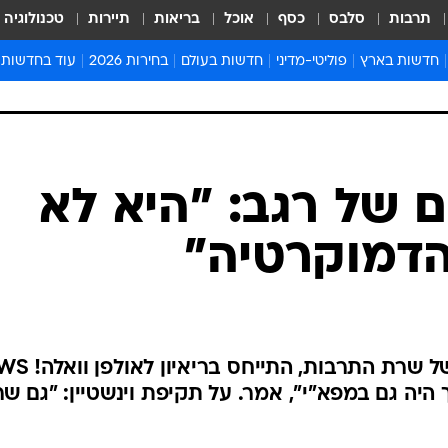
תרבות
סלבס
כסף
אוכל
בריאות
תיירות
טכנולוגיה
חדשות בארץ
פוליטי-מדיני
חדשות בעולם
בחירות 2026
עוד בחדשות
אירועים בארץ
פוליטיקה וממשל
המזרח התיכון
דעות ופרשנויו
חדשות פלילים ומשפט
יחסי חוץ
אירופה
סרי ושלזינגר
חינוך
אמריקה
פרויקטים מיוח
ישראלים בחו"ל
אסיה והפסיפיק
אסור לפספס
ם של רגב: "היא לא
בריאות
אפריקה
מדע וסביבה
דמוקרטיה"
חברה ורווחה
הנחיות פיקוד 
ארכיון מדורים
זמני כניסת ש
לוח חופשות וח
מאיר סויסה, יועצה האסטרטגי של שרת ה
לוח שנה
 היה גם במפא"י", אמר. על תקיפת וינשטיין: "גם שר
חדשות יהדות
חדשות המשפ