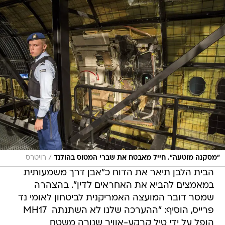
/
"מסקנה מוטעה". חייל מאבטח את שברי המטוס בהולנד
רויטרס
הבית הלבן תיאר את הדוח כ"אבן דרך משמעותית
במאמצים להביא את האחראים לדין". בהצהרה
שמסר דובר המועצה האמריקנית לביטחון לאומי נד
פרייס, הוסיף: "ההערכה שלנו לא השתנתה  MH17
הופל על ידי טיל קרקע-אוויר שנורה משטח